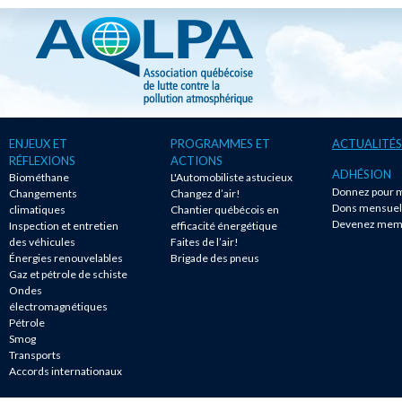
ENJEUX ET
PROGRAMMES ET
ACTUALITÉS
RÉFLEXIONS
ACTIONS
ADHÉSION
Biométhane
L'Automobiliste astucieux
Donnez pour m
Changements
Changez d’air!
Dons mensuel
climatiques
Chantier québécois en
Devenez mem
Inspection et entretien
efficacité énergétique
des véhicules
Faites de l’air!
Énergies renouvelables
Brigade des pneus
Gaz et pétrole de schiste
Ondes
électromagnétiques
Pétrole
Smog
Transports
Accords internationaux