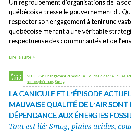
Un regroupement d’organisations de la soci
québécoise presse le gouvernement du Q
respecter son engagement à tenir une vast
québécoise menant à une véritable stratég
respectueuse des communautés et de l’en
Lire la suite >
9 JUIL
SUJET(S):
Changement climatique
,
Couche d'ozone
,
Pluies ac
2010
atmosphérique
,
Smog
LA CANICULE ET LʼÉPISODE ACTUEL
MAUVAISE QUALITÉ DE LʼAIR SONT 
DÉPENDANCE AUX ÉNERGIES FOSSI
Tout est lié: Smog, pluies acides, co