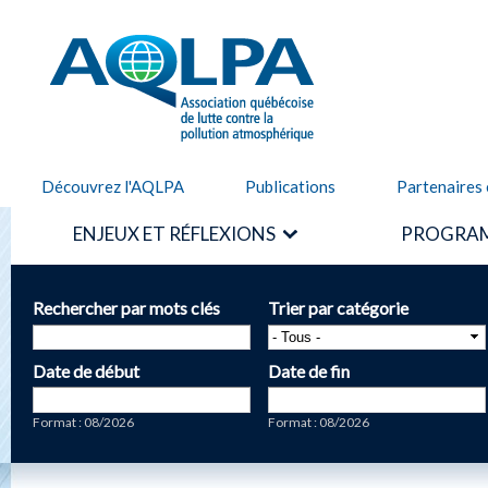
Alle
cont
AQLPA
prin
Découvrez l'AQLPA
Publications
Partenaires 
ENJEUX ET RÉFLEXIONS
PROGRAM
Rechercher par mots clés
Trier par catégorie
Date de début
Date de fin
Date
Date
Format : 08/2026
Format : 08/2026