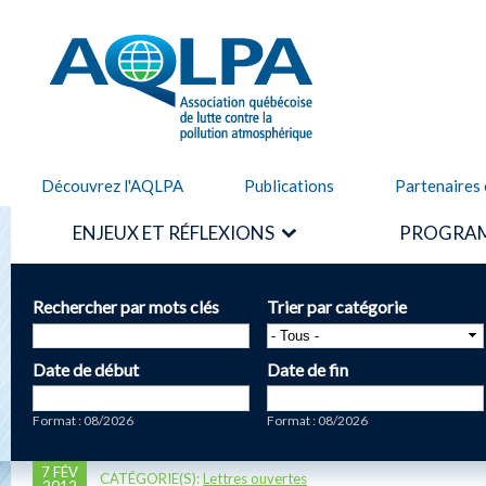
Alle
cont
AQLPA
prin
Découvrez l'AQLPA
Publications
Partenaires 
ENJEUX ET RÉFLEXIONS
PROGRAM
Rechercher par mots clés
Trier par catégorie
Date de début
Date de fin
Date
Date
Format : 08/2026
Format : 08/2026
7 FÉV
CATÉGORIE(S):
Lettres ouvertes
2012