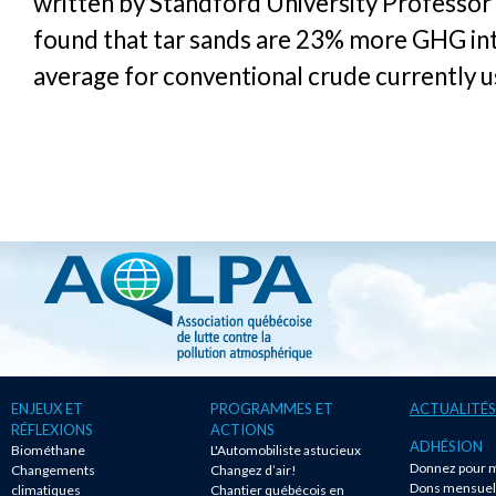
written by Standford University Professor 
found that tar sands are 23% more GHG int
average for conventional crude currently u
ENJEUX ET
PROGRAMMES ET
ACTUALITÉS
RÉFLEXIONS
ACTIONS
ADHÉSION
Biométhane
L'Automobiliste astucieux
Donnez pour m
Changements
Changez d’air!
Dons mensuel
climatiques
Chantier québécois en