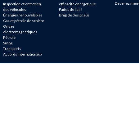
Devenez mem
Inspection et entretien
efficacité énergétique
des véhicules
Faites de l’air!
Énergies renouvelables
Brigade des pneus
Gaz et pétrole de schiste
Ondes
électromagnétiques
Pétrole
Smog
Transports
Accords internationaux