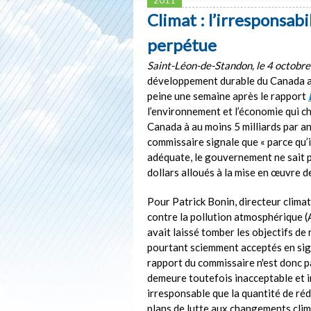
Climat : l’irresponsa
perpétue
Saint-Léon-de-Standon, le 4 octobr
développement durable du Canada a p
peine une semaine après le rapport
l’environnement et l’économie qui c
Canada à au moins 5 milliards par a
commissaire signale que « parce qu’
adéquate, le gouvernement ne sait pa
dollars alloués à la mise en œuvre d
Pour Patrick Bonin, directeur climat
contre la pollution atmosphérique (A
avait laissé tomber les objectifs de 
pourtant sciemment acceptés en sig
rapport du commissaire n'est donc p
demeure toutefois inacceptable et in
irresponsable que la quantité de ré
plans de lutte aux changements clim