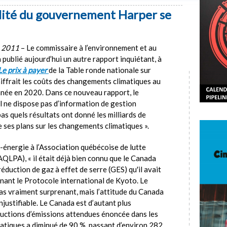
bilité du gouvernement Harper se
e 2011
– Le commissaire à l’environnement et au
ublié aujourd’hui un autre rapport inquiétant, à
Le prix à payer
de la Table ronde nationale sur
hiffrait les coûts des changements climatiques au
nnée en 2020. Dans ce nouveau rapport, le
il ne dispose pas d’information de gestion
s quels résultats ont donné les milliards de
e ses plans sur les changements climatiques ».
-énergie à l’Association québécoise de lutte
QLPA), « il était déjà bien connu que le Canada
réduction de gaz à effet de serre (GES) qu'il avait
nant le Protocole international de Kyoto. Le
as vraiment surprenant, mais l’attitude du Canada
justifiable. Le Canada est d’autant plus
ductions d’émissions attendues énoncée dans les
atiques a diminué de 90 %, passant d’environ 282