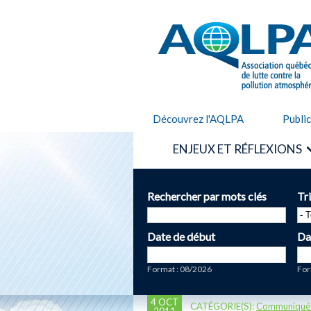
AQLPA
Découvrez l'AQLPA
Publi
ENJEUX ET RÉFLEXIONS
Rechercher par mots clés
Tr
Date de début
Da
Date
Da
Format : 08/2026
For
4 OCT
CATÉGORIE(S):
Communiqué
2011