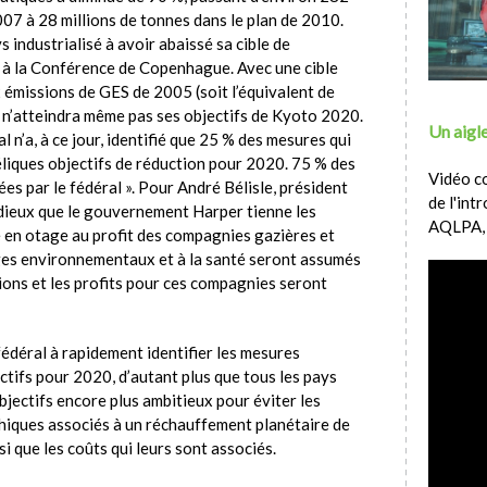
007 à 28 millions de tonnes dans le plan de 2010.
 industrialisé à avoir abaissé sa cible de
e à la Conférence de Copenhague. Avec une cible
émissions de GES de 2005 (soit l’équivalent de
 n’atteindra même pas ses objectifs de Kyoto 2020.
Un aigle
 n’a, à ce jour, identifié que 25 % des mesures qui
éliques objectifs de réduction pour 2020. 75 % des
Vidéo c
ées par le fédéral ». Pour André Bélisle, président
de l'int
odieux que le gouvernement Harper tienne les
AQLPA,
 en otage au profit des compagnies gazières et
es environnementaux et à la santé seront assumés
ions et les profits pour ces compagnies seront
déral à rapidement identifier les mesures
tifs pour 2020, d’autant plus que tous les pays
objectifs encore plus ambitieux pour éviter les
iques associés à un réchauffement planétaire de
si que les coûts qui leurs sont associés.