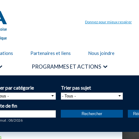
Aller au
contenu
principal
Donnez pour mieux respirer
cations
Partenaires et liens
Nous joindre
PROGRAMMES ET ACTIONS
ier par catégorie
Trier pas sujet
te de fin
te
mat : 08/2026
s