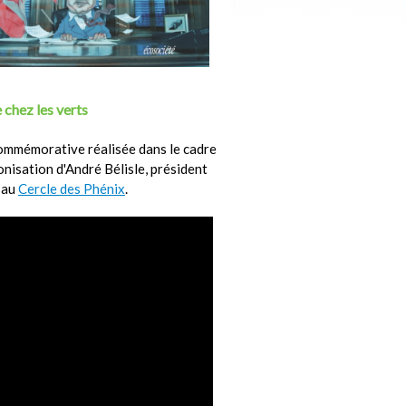
 chez les verts
ommémorative réalisée dans le cadre
ronisation d'André Bélisle, président
 au
Cercle des Phénix
.