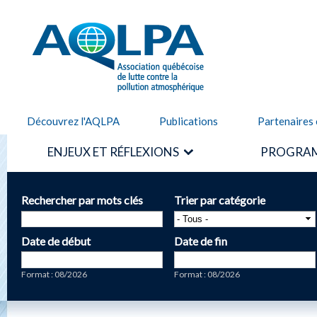
Alle
cont
AQLPA
prin
Découvrez l'AQLPA
Publications
Partenaires 
ENJEUX ET RÉFLEXIONS
PROGRAM
Rechercher par mots clés
Trier par catégorie
Date de début
Date de fin
Date
Date
Format : 08/2026
Format : 08/2026