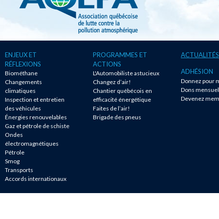
ENJEUX ET
PROGRAMMES ET
ACTUALITÉS
RÉFLEXIONS
ACTIONS
ADHÉSION
Biométhane
L'Automobiliste astucieux
Donnez pour m
Changements
Changez d’air!
Dons mensuel
climatiques
Chantier québécois en
Devenez mem
Inspection et entretien
efficacité énergétique
des véhicules
Faites de l’air!
Énergies renouvelables
Brigade des pneus
Gaz et pétrole de schiste
Ondes
électromagnétiques
Pétrole
Smog
Transports
Accords internationaux