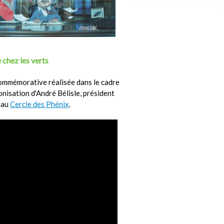
 chez les verts
ommémorative réalisée dans le cadre
ronisation d'André Bélisle, président
 au
Cercle des Phénix
.