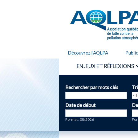
AQLPA
Découvrez l'AQLPA
Publi
ENJEUX ET RÉFLEXIONS
Rechercher par mots clés
Tr
Date de début
Da
Date
Da
Format : 08/2026
For