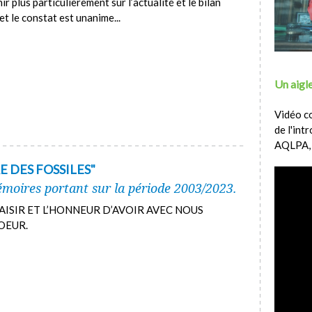
ir plus particulièrement sur l’actualité et le bilan
t le constat est unanime...
Un aigle
Vidéo c
de l'int
AQLPA,
 DES FOSSILES"
oires portant sur la période 2003/2023.
ISIR ET L’HONNEUR D’AVOIR AVEC NOUS
OEUR.