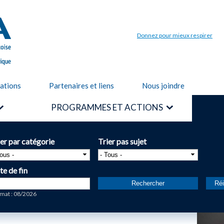
Aller au
contenu
principal
Donnez pour mieux respirer
cations
Partenaires et liens
Nous joindre
PROGRAMMES ET ACTIONS
ier par catégorie
Trier pas sujet
te de fin
te
mat : 08/2026