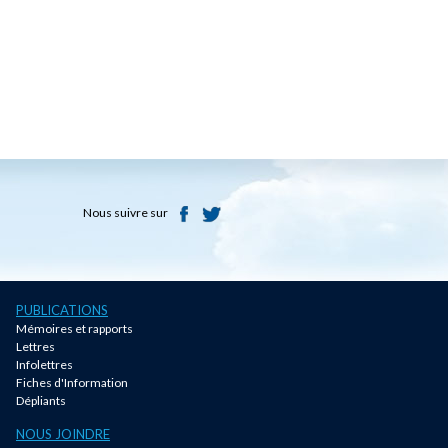
Nous suivre sur
PUBLICATIONS
Mémoires et rapports
Lettres
Infolettres
Fiches d'Information
Dépliants
NOUS JOINDRE