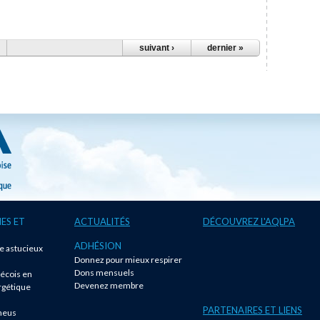
…
suivant ›
dernier »
ES ET
ACTUALITÉS
DÉCOUVREZ L'AQLPA
ADHÉSION
te astucieux
Donnez pour mieux respirer
!
Dons mensuels
écois en
Devenez membre
rgétique
PARTENAIRES ET LIENS
neus