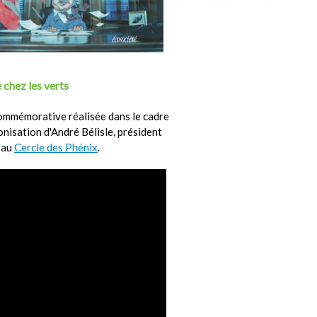
 chez les verts
ommémorative réalisée dans le cadre
ronisation d'André Bélisle, président
 au
Cercle des Phénix
.