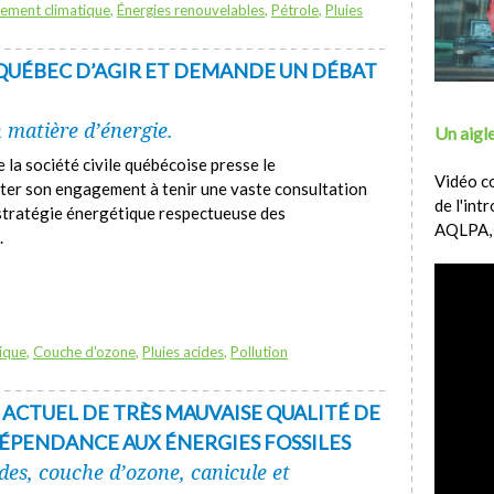
ement climatique
,
Énergies renouvelables
,
Pétrole
,
Pluies
E QUÉBEC D’AGIR ET DEMANDE UN DÉBAT
n matière d’énergie.
Un aigle
la société civile québécoise presse le
Vidéo c
er son engagement à tenir une vaste consultation
de l'int
stratégie énergétique respectueuse des
AQLPA,
.
ique
,
Couche d'ozone
,
Pluies acides
,
Pollution
E ACTUEL DE TRÈS MAUVAISE QUALITÉ DE
 DÉPENDANCE AUX ÉNERGIES FOSSILES
ides, couche d’ozone, canicule et