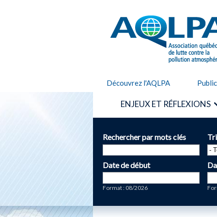
AQLPA
Découvrez l'AQLPA
Publi
ENJEUX ET RÉFLEXIONS
Rechercher par mots clés
Tr
Date de début
Da
Date
Da
Format : 08/2026
For