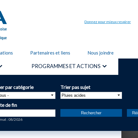
Aller au
contenu
principal
Donnez pour mieux respirer
cations
Partenaires et liens
Nous joindre
PROGRAMMES ET ACTIONS
ier par catégorie
Trier pas sujet
te de fin
te
mat : 08/2026