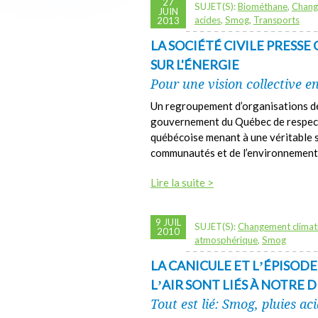
27
SUJET(S):
Biométhane
,
Chang
JUIN
acides
,
Smog
,
Transports
2013
LA SOCIÉTÉ CIVILE PRESS
SUR L'ÉNERGIE
Pour une vision collective e
Un regroupement d’organisations de 
gouvernement du Québec de respect
québécoise menant à une véritable 
communautés et de l’environnement
Lire la suite >
9 JUIL
SUJET(S):
Changement climat
2010
atmosphérique
,
Smog
LA CANICULE ET LʼÉPISOD
LʼAIR SONT LIÉS À NOTRE
Tout est lié: Smog, pluies ac