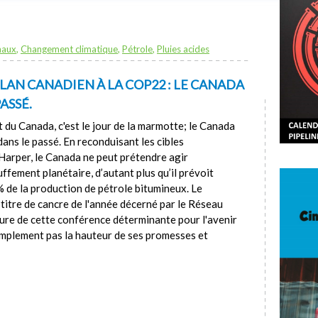
naux
,
Changement climatique
,
Pétrole
,
Pluies acides
LAN CANADIEN À LA COP22 : LE CANADA
ASSÉ.
t du Canada, c'est le jour de la marmotte; le Canada
 dans le passé. En reconduisant les cibles
 Harper, le Canada ne peut prétendre agir
ffement planétaire, d’autant plus qu’il prévoit
de la production de pétrole bitumineux. Le
 titre de cancre de l'année décerné par le Réseau
ôture de cette conférence déterminante pour l'avenir
simplement pas la hauteur de ses promesses et