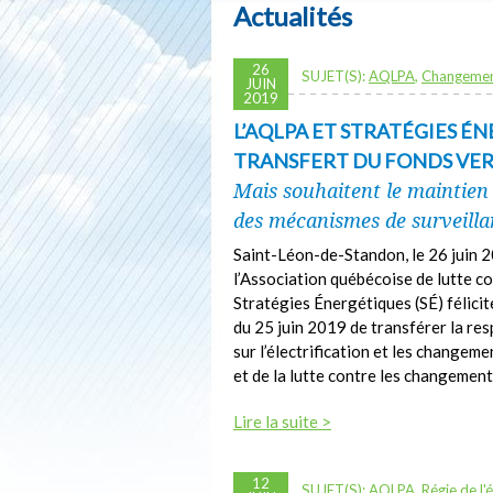
Actualités
26
SUJET(S):
AQLPA
,
Changemen
JUIN
2019
L’AQLPA ET STRATÉGIES É
TRANSFERT DU FONDS VER
Mais souhaitent le maintien
des mécanismes de surveilla
Saint-Léon-de-Standon, le 26 juin
l’Association québécoise de lutte c
Stratégies Énergétiques (SÉ) félic
du 25 juin 2019 de transférer la re
sur l’électrification et les changem
et de la lutte contre les changemen
Lire la suite >
12
SUJET(S):
AQLPA
,
Régie de l'