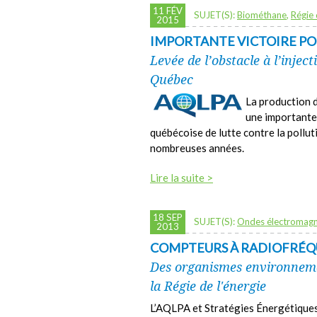
11 FÉV
SUJET(S):
Biométhane
,
Régie 
2015
IMPORTANTE VICTOIRE P
Levée de l’obstacle à l’injec
Québec
La production 
une importante 
québécoise de lutte contre la poll
nombreuses années.
Lire la suite >
18 SEP
SUJET(S):
Ondes électromagn
2013
COMPTEURS À RADIOFRÉQ
Des organismes environnem
la Régie de l'énergie
L’AQLPA et Stratégies Énergétiques 