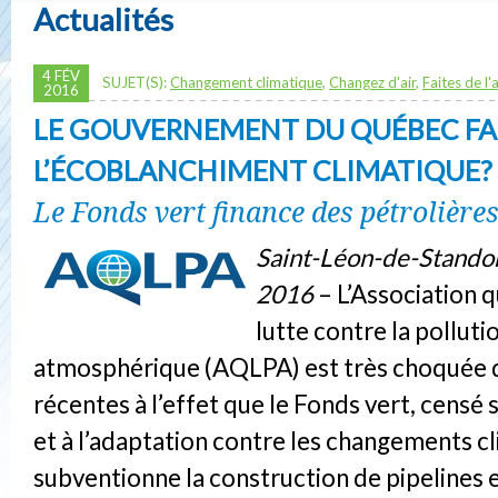
Actualités
4 FÉV
SUJET(S):
Changement climatique
,
Changez d'air
,
Faites de l'a
2016
LE GOUVERNEMENT DU QUÉBEC FAI
L’ÉCOBLANCHIMENT CLIMATIQUE?
Le Fonds vert finance des pétrolières
Saint-Léon-de-Standon
2016
– L’Association 
lutte contre la polluti
atmosphérique (AQLPA) est très choquée d
récentes à l’effet que le Fonds vert, censé se
et à l’adaptation contre les changements c
subventionne la construction de pipelines 