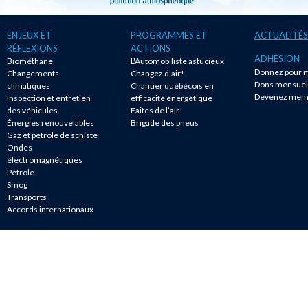
ENJEUX ET
PROGRAMMES ET
ACTUALITÉS
RÉFLEXIONS
ACTIONS
ADHÉSION
Biométhane
L'Automobiliste astucieux
Donnez pour m
Changements
Changez d’air!
Dons mensuel
climatiques
Chantier québécois en
Devenez mem
Inspection et entretien
efficacité énergétique
des véhicules
Faites de l’air!
Énergies renouvelables
Brigade des pneus
Gaz et pétrole de schiste
Ondes
électromagnétiques
Pétrole
Smog
Transports
Accords internationaux