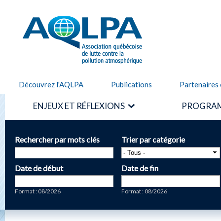
Alle
cont
AQLPA
prin
Découvrez l'AQLPA
Publications
Partenaires 
ENJEUX ET RÉFLEXIONS
PROGRAM
Rechercher par mots clés
Trier par catégorie
Date de début
Date de fin
Date
Date
Format : 08/2026
Format : 08/2026