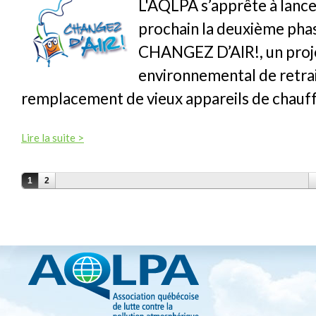
L'AQLPA s’apprête à lance
prochain la deuxième pha
CHANGEZ D’AIR!, un proje
environnemental de retrai
remplacement de vieux appareils de chauff
Lire la suite >
PAGES
1
2