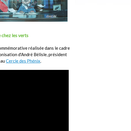
 chez les verts
ommémorative réalisée dans le cadre
ronisation d'André Bélisle, président
 au
Cercle des Phénix
.