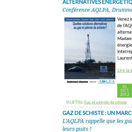
ALTERNATIVES ÉNERGÉTIQU
Conférence AQLPA, Drummon
Venez e
de l’AQ
alterna
Madame 
énergie
interré
Laurent
Lire la 
31
OCT
2012
SUJET(S):
Gaz et pétrole de schiste
GAZ DE SCHISTE : UN MAR
L’AQLPA rappelle que les ga
leurs puits !