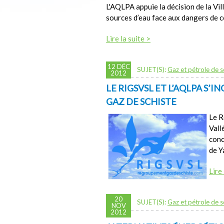
L'AQLPA appuie la décision de la Vil
sources d’eau face aux dangers de 
Lire la suite >
12 DÉC
SUJET(S):
Gaz et pétrole de s
2012
LE RIGSVSL ET L’AQLPA S’I
GAZ DE SCHISTE
Le R
Vall
conc
de Y
Lire 
20
SUJET(S):
Gaz et pétrole de s
NOV
2012