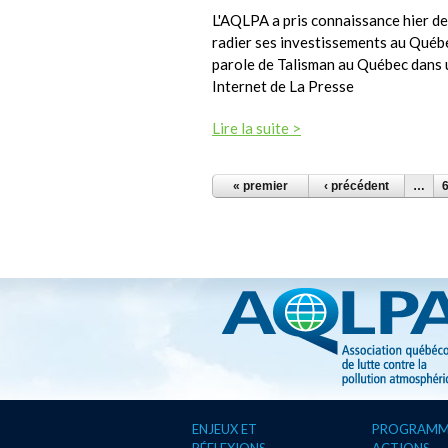
L'AQLPA a pris connaissance hier de 
radier ses investissements au Québec
parole de Talisman au Québec dans un
Internet de La Presse
Lire la suite >
PAGES
« premier
‹ précédent
…
ENJEUX ET
PROGRAMM
RÉFLEXIONS
ACTIONS