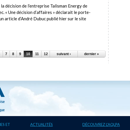
la décision de l’entreprise Talisman Energy de
. « Une décision d’affaires » déclarait le porte-
 article d’André Dubuc publié hier sur le site
6
7
8
9
10
11
12
13
suivant ›
14
…
dernier »
ES ET
ACTUALITÉS
DÉCOUVREZ L'AQLPA