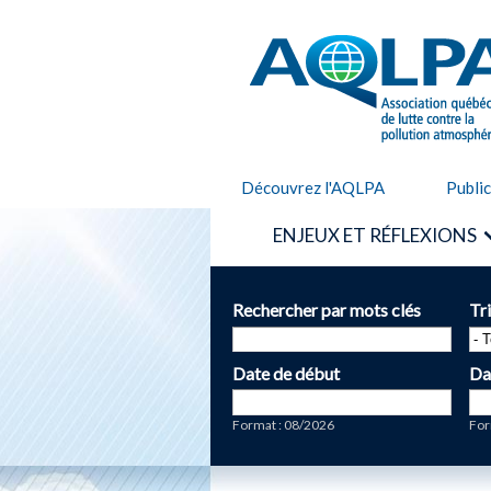
AQLPA
Découvrez l'AQLPA
Publi
ENJEUX ET RÉFLEXIONS
Rechercher par mots clés
Tr
Date de début
Da
Date
Da
Format : 08/2026
For