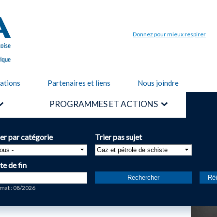
Aller au
contenu
principal
Donnez pour mieux respirer
cations
Partenaires et liens
Nous joindre
PROGRAMMES ET ACTIONS
ier par catégorie
Trier pas sujet
te de fin
te
mat : 08/2026