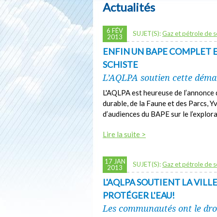
Actualités
6 FÉV
SUJET(S):
Gaz et pétrole de s
2013
ENFIN UN BAPE COMPLET E
SCHISTE
L’AQLPA soutien cette démar
L'AQLPA est heureuse de l’annonce
durable, de la Faune et des Parcs, Y
d’audiences du BAPE sur le l’explora
Lire la suite >
17 JAN
SUJET(S):
Gaz et pétrole de s
2013
L'AQLPA SOUTIENT LA VILL
PROTÉGER L'EAU!
Les communautés ont le droit