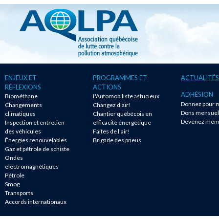
ENJEUX ET
PROGRAMMES ET
ACTUALITÉS
RÉFLEXIONS
ACTIONS
ADHÉSION
Biométhane
L'Automobiliste astucieux
Donnez pour m
Changements
Changez d’air!
Dons mensuel
climatiques
Chantier québécois en
Devenez mem
Inspection et entretien
efficacité énergétique
des véhicules
Faites de l’air!
Énergies renouvelables
Brigade des pneus
Gaz et pétrole de schiste
Ondes
électromagnétiques
Pétrole
Smog
Transports
Accords internationaux