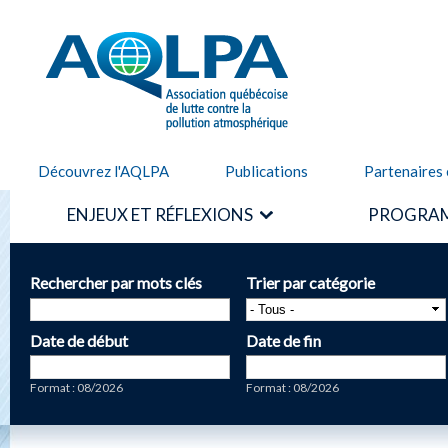
Alle
cont
AQLPA
prin
Découvrez l'AQLPA
Publications
Partenaires 
ENJEUX ET RÉFLEXIONS
PROGRAM
Rechercher par mots clés
Trier par catégorie
Date de début
Date de fin
Date
Date
Format : 08/2026
Format : 08/2026