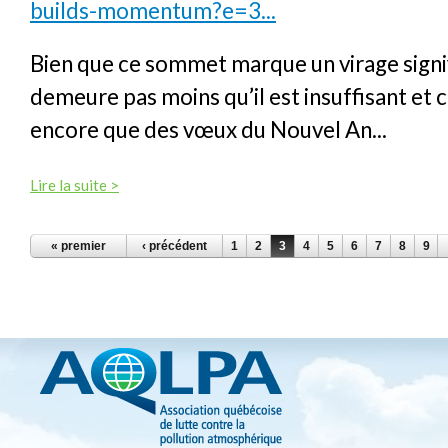
builds-momentum?e=3...
Bien que ce sommet marque un virage signifi
demeure pas moins qu’il est insuffisant et 
encore que des vœux du Nouvel An...
Lire la suite >
PAGES
« premier
‹ précédent
1
2
3
4
5
6
7
8
9