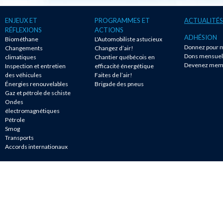
ENJEUX ET
PROGRAMMES ET
ACTUALITÉS
RÉFLEXIONS
ACTIONS
ADHÉSION
Biométhane
L'Automobiliste astucieux
Donnez pour m
Changements
Changez d’air!
Dons mensuel
climatiques
Chantier québécois en
Devenez mem
Inspection et entretien
efficacité énergétique
des véhicules
Faites de l’air!
Énergies renouvelables
Brigade des pneus
Gaz et pétrole de schiste
Ondes
électromagnétiques
Pétrole
Smog
Transports
Accords internationaux