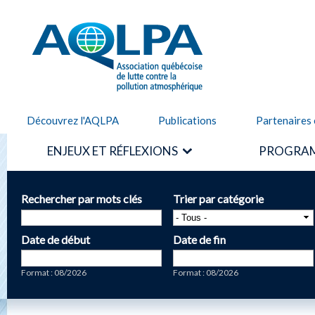
Alle
cont
AQLPA
prin
Découvrez l'AQLPA
Publications
Partenaires 
ENJEUX ET RÉFLEXIONS
PROGRAM
Rechercher par mots clés
Trier par catégorie
Date de début
Date de fin
Date
Date
Format : 08/2026
Format : 08/2026