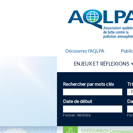
AQLPA
Découvrez l'AQLPA
Publi
ENJEUX ET RÉFLEXIONS
Rechercher par mots clés
Tr
Date de début
Da
Date
Da
Format : 08/2026
For
25
CATÉGORIE(S):
Communiqué
NOV