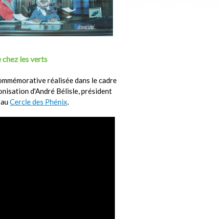
 chez les verts
ommémorative réalisée dans le cadre
ronisation d'André Bélisle, président
 au
Cercle des Phénix
.