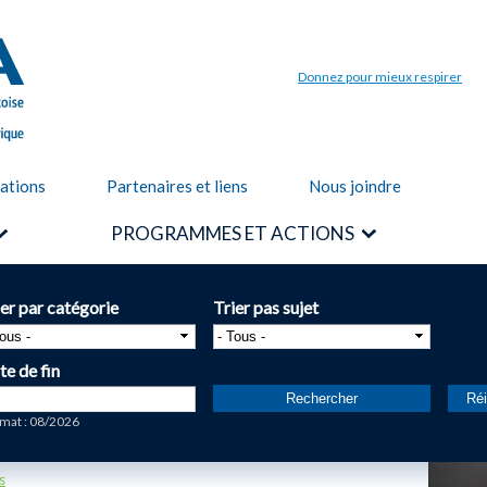
Aller au
contenu
principal
Donnez pour mieux respirer
cations
Partenaires et liens
Nous joindre
PROGRAMMES ET ACTIONS
ier par catégorie
Trier pas sujet
te de fin
te
mat : 08/2026
s