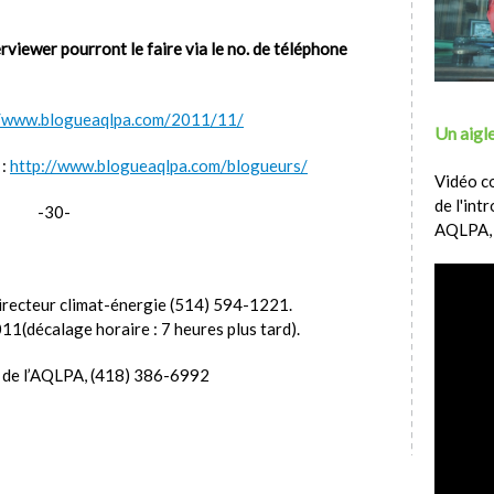
erviewer pourront le faire via le no. de téléphone
//www.blogueaqlpa.com/2011/11/
Un aigle
 :
http://www.blogueaqlpa.com/blogueurs/
Vidéo c
de l'int
-30-
AQLPA,
 directeur climat-énergie (514) 594-1221.
(décalage horaire : 7 heures plus tard).
nt de l’AQLPA, (418) 386-6992