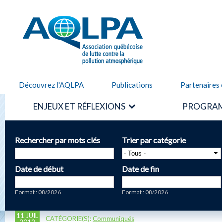
Alle
cont
AQLPA
prin
Découvrez l'AQLPA
Publications
Partenaires 
ENJEUX ET RÉFLEXIONS
PROGRAM
Rechercher par mots clés
Trier par catégorie
Date de début
Date de fin
Date
Date
Format : 08/2026
Format : 08/2026
11 JUIL
CATÉGORIE(S):
Communiqués
2012