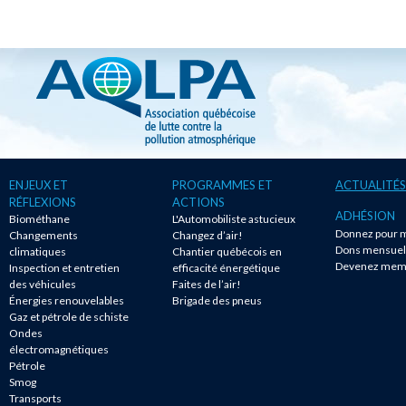
ENJEUX ET
PROGRAMMES ET
ACTUALITÉS
RÉFLEXIONS
ACTIONS
ADHÉSION
Biométhane
L'Automobiliste astucieux
Donnez pour m
Changements
Changez d’air!
Dons mensuel
climatiques
Chantier québécois en
Devenez mem
Inspection et entretien
efficacité énergétique
des véhicules
Faites de l’air!
Énergies renouvelables
Brigade des pneus
Gaz et pétrole de schiste
Ondes
électromagnétiques
Pétrole
Smog
Transports