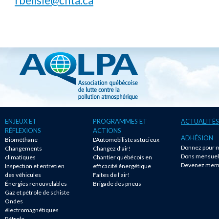
rbelisle@cnta.ca
ENJEUX ET
PROGRAMMES ET
ACTUALITÉS
RÉFLEXIONS
ACTIONS
ADHÉSION
Biométhane
L'Automobiliste astucieux
Donnez pour m
Changements
Changez d’air!
Dons mensuel
climatiques
Chantier québécois en
Devenez mem
Inspection et entretien
efficacité énergétique
des véhicules
Faites de l’air!
Énergies renouvelables
Brigade des pneus
Gaz et pétrole de schiste
Ondes
électromagnétiques
Pétrole