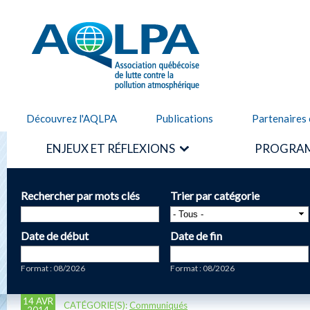
Alle
cont
AQLPA
prin
Découvrez l'AQLPA
Publications
Partenaires 
ENJEUX ET RÉFLEXIONS
PROGRAM
Rechercher par mots clés
Trier par catégorie
Date de début
Date de fin
Date
Date
Format : 08/2026
Format : 08/2026
14 AVR
CATÉGORIE(S):
Communiqués
2014