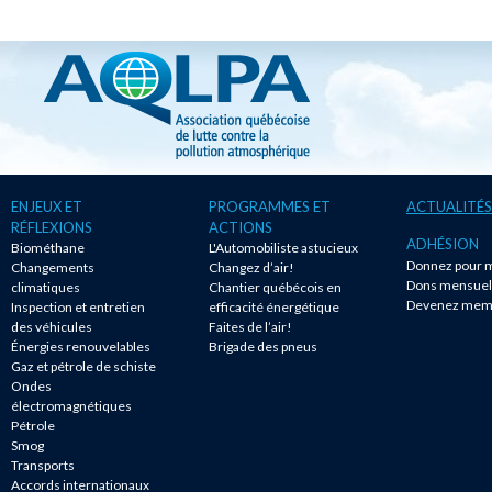
ENJEUX ET
PROGRAMMES ET
ACTUALITÉS
RÉFLEXIONS
ACTIONS
ADHÉSION
Biométhane
L'Automobiliste astucieux
Donnez pour m
Changements
Changez d’air!
Dons mensuel
climatiques
Chantier québécois en
Devenez mem
Inspection et entretien
efficacité énergétique
des véhicules
Faites de l’air!
Énergies renouvelables
Brigade des pneus
Gaz et pétrole de schiste
Ondes
électromagnétiques
Pétrole
Smog
Transports
Accords internationaux