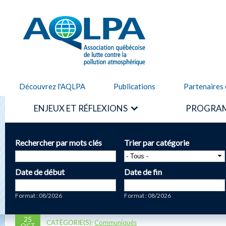
Alle
cont
AQLPA
prin
Découvrez l'AQLPA
Publications
Partenaires 
ENJEUX ET RÉFLEXIONS
PROGRAM
Rechercher par mots clés
Trier par catégorie
Date de début
Date de fin
Date
Date
Format : 08/2026
Format : 08/2026
25
CATÉGORIE(S):
Communiqués
OCT