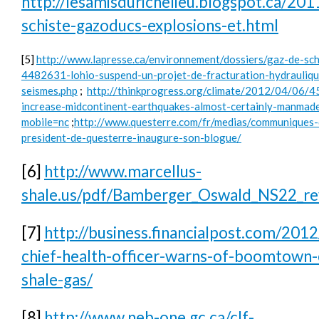
http://lesamisdurichelieu.blogspot.ca/201
schiste-gazoducs-explosions-et.html
[5]
http://www.lapresse.ca/environnement/dossiers/gaz-de-s
4482631-lohio-suspend-un-projet-de-fracturation-hydrauliqu
seismes.php
;
http://thinkprogress.org/climate/2012/04/06/
increase-midcontinent-earthquakes-almost-certainly-manmad
mobile=nc
;
http://www.questerre.com/fr/medias/communiques-
president-de-questerre-inaugure-son-blogue/
[6]
http://www.marcellus-
shale.us/pdf/Bamberger_Oswald_NS22_rev
[7]
http://business.financialpost.com/201
chief-health-officer-warns-of-boomtown-
shale-gas/
[8]
http://www.neb-one.gc.ca/clf-