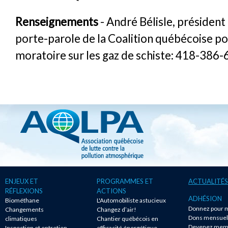
Renseignements
- André Bélisle, président
porte-parole de la Coalition québécoise po
moratoire sur les gaz de schiste: 418-386
ENJEUX ET
PROGRAMMES ET
ACTUALITÉS
RÉFLEXIONS
ACTIONS
ADHÉSION
Biométhane
L'Automobiliste astucieux
Donnez pour m
Changements
Changez d’air!
Dons mensuel
climatiques
Chantier québécois en
Devenez mem
Inspection et entretien
efficacité énergétique