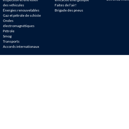
des véhicules
Faites de l’air!
Énergies renouvelables
Brigade des pneus
Gaz et pétrole de schiste
Ondes
électromagnétiques
Pétrole
Smog
Transports
Accords internationaux