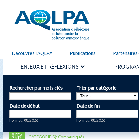
Alle
cont
AQLPA
prin
Découvrez l'AQLPA
Publications
Partenaires 
ENJEUX ET RÉFLEXIONS
PROGRAM
Rechercher par mots clés
Trier par catégorie
Date de début
Date de fin
Date
Date
Format : 08/2026
Format : 08/2026
8 FÉV
CATÉGORIE(S):
Communiqués
2011