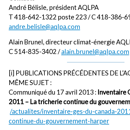
André Bélisle, président AQLPA
T 418-642-1322 poste 223 / C 418-386-6
andre.belisle@aqlpa.com
Alain Brunel, directeur climat-énergie AQ
C 514-835-3402 /
alain.brunel@aqlpa.com
[i]
PUBLICATIONS PRÉCÉDENTES DE L’A
MÊME SUJET :
Communiqué du 17 avril 2013 :
Inventaire
2011 – La tricherie continue du gouverne
/actualites/inventaire-ges-du-canada-2011
continue-du-gouvernement-harper