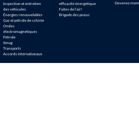
Devenez mem
Inspection et entretien
efficacité énergétique
des véhicules
Faites de l’air!
Énergies renouvelables
Brigade des pneus
Gaz et pétrole de schiste
Ondes
électromagnétiques
Pétrole
Smog
Transports
Accords internationaux