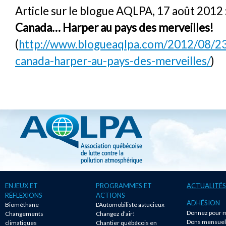
Article sur le blogue AQLPA, 17 août 2012 
Canada… Harper au pays des merveilles!
(
http://www.blogueaqlpa.com/2012/08/23
canada-harper-au-pays-des-merveilles/
)
ENJEUX ET
PROGRAMMES ET
ACTUALITÉS
RÉFLEXIONS
ACTIONS
ADHÉSION
Biométhane
L'Automobiliste astucieux
Donnez pour m
Changements
Changez d’air!
Dons mensuel
climatiques
Chantier québécois en