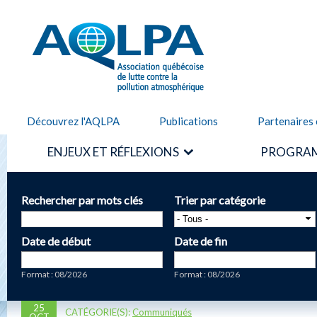
Alle
cont
AQLPA
prin
Découvrez l'AQLPA
Publications
Partenaires 
ENJEUX ET RÉFLEXIONS
PROGRAM
Rechercher par mots clés
Trier par catégorie
Date de début
Date de fin
Date
Date
Format : 08/2026
Format : 08/2026
25
CATÉGORIE(S):
Communiqués
OCT