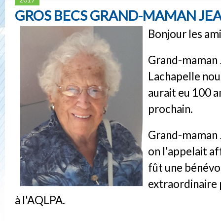
GROS BECS GRAND-MAMAN JE
Bonjour les ami
Grand-maman 
Lachapelle nous
aurait eu 100 an
prochain.
Grand-maman 
on l'appelait 
fût une bénév
extraordinaire
à l'AQLPA.