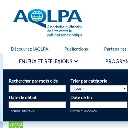
Alle
cont
AQLPA
prin
Découvrez l'AQLPA
Publications
Partenaires 
ENJEUX ET RÉFLEXIONS
PROGRAM
Rechercher par mots clés
Trier par catégorie
Date de début
Date de fin
Date
Date
Format : 08/2026
Format : 08/2026
26 MAI
2017