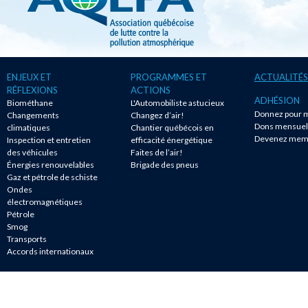
ENJEUX ET
PROGRAMMES ET
ACTUALITÉS
RÉFLEXIONS
ACTIONS
ADHÉSION
Biométhane
L'Automobiliste astucieux
Donnez pour m
Changements
Changez d’air!
Dons mensuel
climatiques
Chantier québécois en
Devenez mem
Inspection et entretien
efficacité énergétique
des véhicules
Faites de l’air!
Énergies renouvelables
Brigade des pneus
Gaz et pétrole de schiste
Ondes
électromagnétiques
Pétrole
Smog
Transports
Accords internationaux