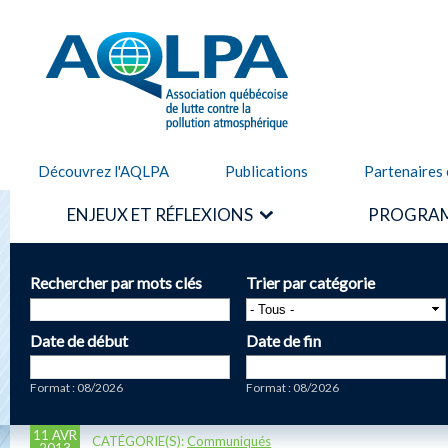
Alle
cont
AQLPA
prin
Découvrez l'AQLPA
Publications
Partenaires 
ENJEUX ET RÉFLEXIONS
PROGRAM
Rechercher par mots clés
Trier par catégorie
Date de début
Date de fin
Date
Date
Format : 08/2026
Format : 08/2026
11 AVR
CATÉGORIE(S):
Communiqués
2013