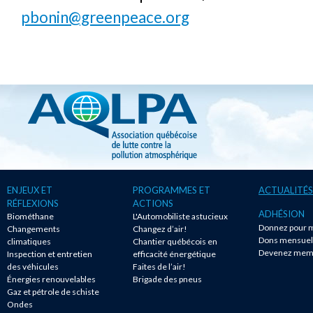
pbonin@greenpeace.org
ENJEUX ET
PROGRAMMES ET
ACTUALITÉS
RÉFLEXIONS
ACTIONS
ADHÉSION
Biométhane
L'Automobiliste astucieux
Donnez pour m
Changements
Changez d’air!
Dons mensuel
climatiques
Chantier québécois en
Devenez mem
Inspection et entretien
efficacité énergétique
des véhicules
Faites de l’air!
Énergies renouvelables
Brigade des pneus
Gaz et pétrole de schiste
Ondes