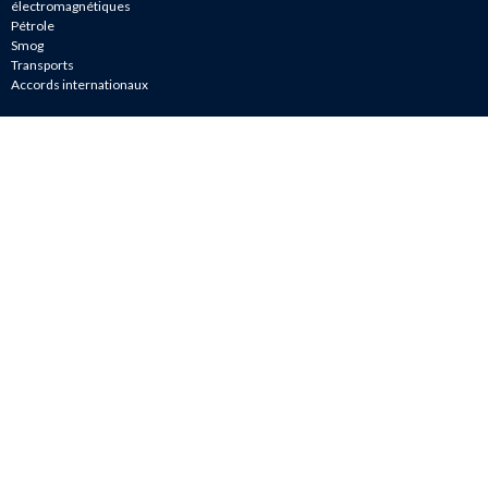
électromagnétiques
Pétrole
Smog
Transports
Accords internationaux