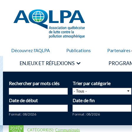
Alle
cont
AQLPA
prin
Découvrez l'AQLPA
Publications
Partenaires 
ENJEUX ET RÉFLEXIONS
PROGRAM
Rechercher par mots clés
Trier par catégorie
Date de début
Date de fin
Date
Date
Format : 08/2026
Format : 08/2026
20 FÉV
CATÉGORIE(S):
Communiqués
2013