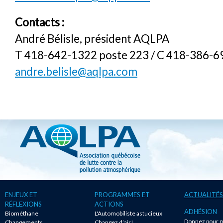
Contacts :
André Bélisle, président AQLPA
T 418-642-1322 poste 223 / C 418-386-6
andre.belisle@aqlpa.com
ENJEUX ET
PROGRAMMES ET
ACTUALITÉS
RÉFLEXIONS
ACTIONS
ADHÉSION
Biométhane
L'Automobiliste astucieux
Donnez pour m
Changements
Changez d’air!