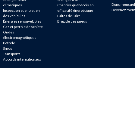
Dons mensuel
climatiques
Chantier québécois en
Devenez mem
Inspection et entretien
efficacité énergétique
des véhicules
Faites de l’air!
Énergies renouvelables
Brigade des pneus
Gaz et pétrole de schiste
Ondes
électromagnétiques
Pétrole
Smog
Transports
Accords internationaux