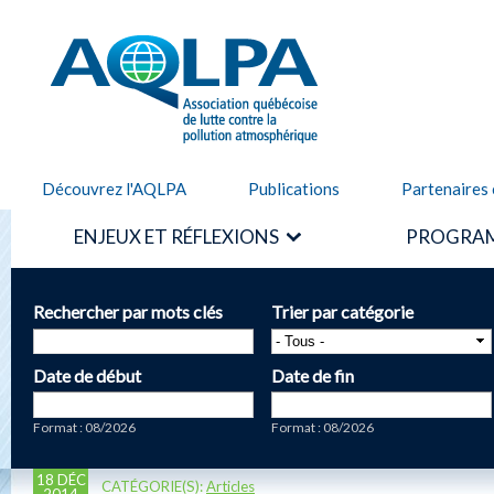
Alle
cont
AQLPA
prin
Découvrez l'AQLPA
Publications
Partenaires 
ENJEUX ET RÉFLEXIONS
PROGRAM
Rechercher par mots clés
Trier par catégorie
Date de début
Date de fin
Date
Date
Format : 08/2026
Format : 08/2026
18 DÉC
CATÉGORIE(S):
Articles
2014