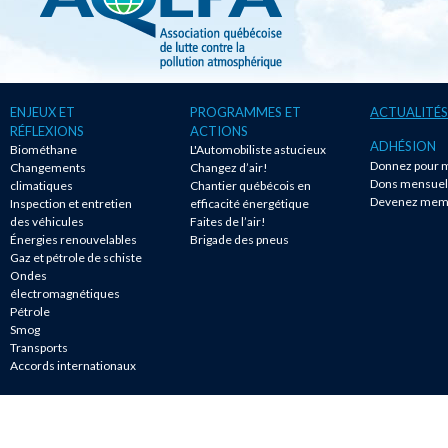
ENJEUX ET
PROGRAMMES ET
ACTUALITÉS
RÉFLEXIONS
ACTIONS
ADHÉSION
Biométhane
L'Automobiliste astucieux
Donnez pour m
Changements
Changez d’air!
Dons mensuel
climatiques
Chantier québécois en
Devenez mem
Inspection et entretien
efficacité énergétique
des véhicules
Faites de l’air!
Énergies renouvelables
Brigade des pneus
Gaz et pétrole de schiste
Ondes
électromagnétiques
Pétrole
Smog
Transports
Accords internationaux