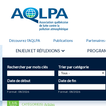
Alle
cont
AQLPA
prin
Découvrez l'AQLPA
Publications
Partenaires 
ENJEUX ET RÉFLEXIONS
PROGRAM
Rechercher par mots clés
Trier par catégorie
Date de début
Date de fin
Date
Date
Format : 08/2026
Format : 08/2026
1 JUIL
CATÉGORIE(S):
Articles
2015