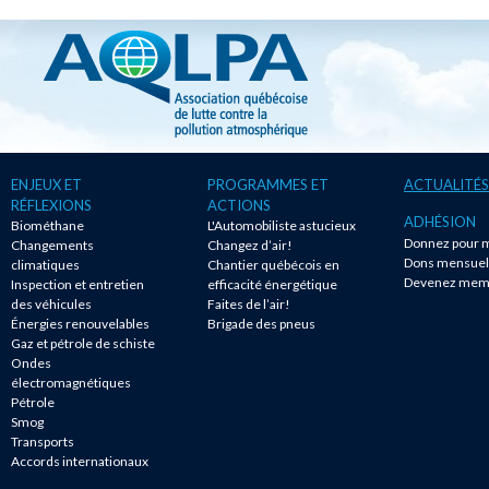
ENJEUX ET
PROGRAMMES ET
ACTUALITÉS
RÉFLEXIONS
ACTIONS
ADHÉSION
Biométhane
L'Automobiliste astucieux
Donnez pour m
Changements
Changez d’air!
Dons mensuel
climatiques
Chantier québécois en
Devenez mem
Inspection et entretien
efficacité énergétique
des véhicules
Faites de l’air!
Énergies renouvelables
Brigade des pneus
Gaz et pétrole de schiste
Ondes
électromagnétiques
Pétrole
Smog
Transports
Accords internationaux