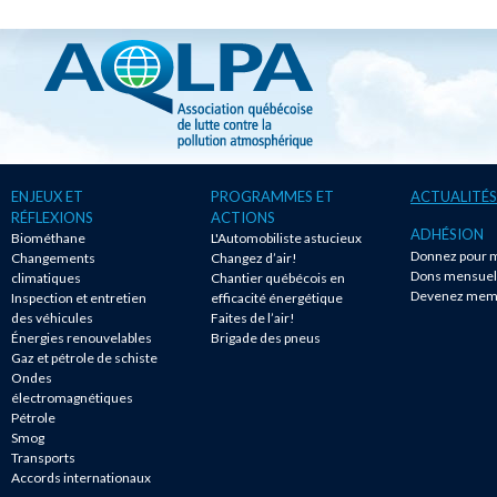
ENJEUX ET
PROGRAMMES ET
ACTUALITÉS
RÉFLEXIONS
ACTIONS
ADHÉSION
Biométhane
L'Automobiliste astucieux
Donnez pour m
Changements
Changez d’air!
Dons mensuel
climatiques
Chantier québécois en
Devenez mem
Inspection et entretien
efficacité énergétique
des véhicules
Faites de l’air!
Énergies renouvelables
Brigade des pneus
Gaz et pétrole de schiste
Ondes
électromagnétiques
Pétrole
Smog
Transports
Accords internationaux