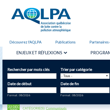
Alle
cont
AQLPA
prin
Découvrez l'AQLPA
Publications
Partenaires 
ENJEUX ET RÉFLEXIONS
PROGRAM
Rechercher par mots clés
Trier par catégorie
Date de début
Date de fin
Date
Date
Format : 08/2026
Format : 08/2026
22 DÉC
CATÉGORIE(S):
Communiqués
2009