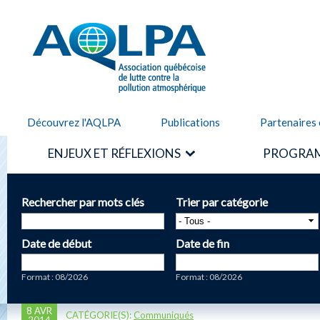
Alle
cont
AQLPA
prin
Découvrez l'AQLPA
Publications
Partenaires 
ENJEUX ET RÉFLEXIONS
PROGRAM
Rechercher par mots clés
Trier par catégorie
Date de début
Date de fin
Date
Date
Format : 08/2026
Format : 08/2026
8 AVR
CATÉGORIE(S):
Communiqués
2014