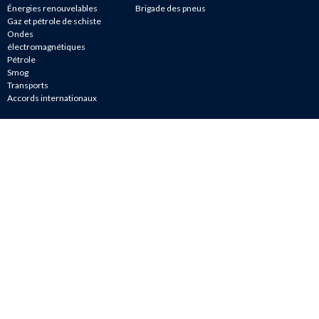
Énergies renouvelables
Brigade des pneus
Gaz et pétrole de schiste
Ondes
électromagnétiques
Pétrole
Smog
Transports
Accords internationaux