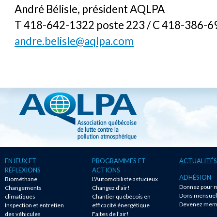
André Bélisle, président AQLPA
T 418-642-1322 poste 223 / C 418-386-6
andre.belisle@aqlpa.com
ENJEUX ET
PROGRAMMES ET
ACTUALITÉS
RÉFLEXIONS
ACTIONS
ADHÉSION
Biométhane
L'Automobiliste astucieux
Donnez pour m
Changements
Changez d’air!
Dons mensuel
climatiques
Chantier québécois en
Devenez mem
Inspection et entretien
efficacité énergétique
des véhicules
Faites de l’air!