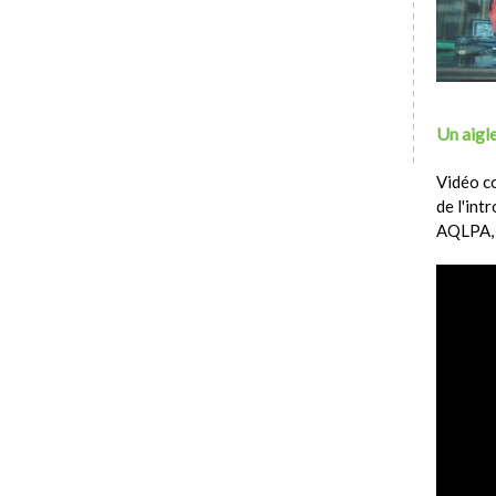
Un aigle
Vidéo c
de l'int
AQLPA,