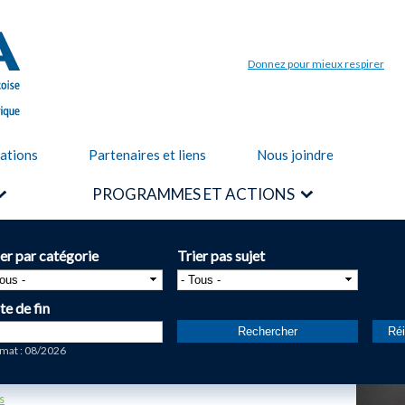
Aller au
contenu
principal
Donnez pour mieux respirer
cations
Partenaires et liens
Nous joindre
PROGRAMMES ET ACTIONS
ier par catégorie
Trier pas sujet
te de fin
te
mat : 08/2026
s