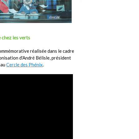
 chez les verts
ommémorative réalisée dans le cadre
ronisation d'André Bélisle, président
 au
Cercle des Phénix
.