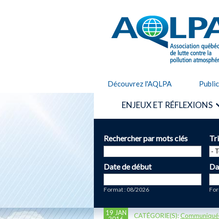
AQLPA
Découvrez l'AQLPA
Publi
ENJEUX ET RÉFLEXIONS
Rechercher par mots clés
Tr
Date de début
Da
Date
Da
Format : 08/2026
For
19 JAN
CATÉGORIE(S):
Communiqué
2016