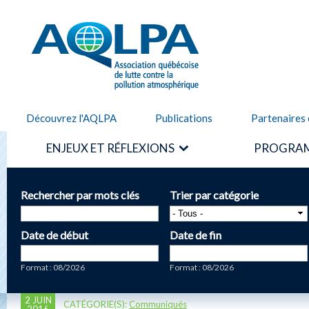
Alle
cont
AQLPA
prin
Découvrez l'AQLPA
Publications
Partenaires 
ENJEUX ET RÉFLEXIONS
PROGRAM
Rechercher par mots clés
Trier par catégorie
Date de début
Date de fin
Date
Date
Format : 08/2026
Format : 08/2026
2 JUIN
CATÉGORIE(S):
Communiqués
2016