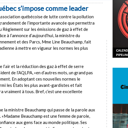
Québec s’impose comme leader
Association québécoise de lutte contre la pollution
grandement de l’importante avancée que permettra
 du Règlement sur les émissions de gaz à effet de
ce à l’annonce d’aujourd’hui, la ministre du
nnement et des Parcs, Mme Line Beauchamp, fait
dienne à mettre en vigueur les normes les plus
e l’air et la réduction des gaz à effet de serre
sident de l’AQLPA, «en d’autres mots, un grand pas
nement. En adoptant ces nouvelles normes le
i les États les plus avant-gardistes et fait
ra vraiment à tous. Bref, c’est une excellente
e la ministre Beauchamp qui passe de la parole aux
er. «Madame Beauchamp est une femme de parole,
onfiance aux gens face au monde politique. Ses