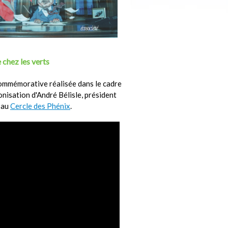
 chez les verts
ommémorative réalisée dans le cadre
ronisation d'André Bélisle, président
 au
Cercle des Phénix
.