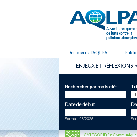
AQLPA
Découvrez l'AQLPA
Publi
ENJEUX ET RÉFLEXIONS
Rechercher par mots clés
Tr
Date de début
Da
Date
Da
Format : 08/2026
For
29 DÉC
CATÉGORIE(S):
Communiqué
2009