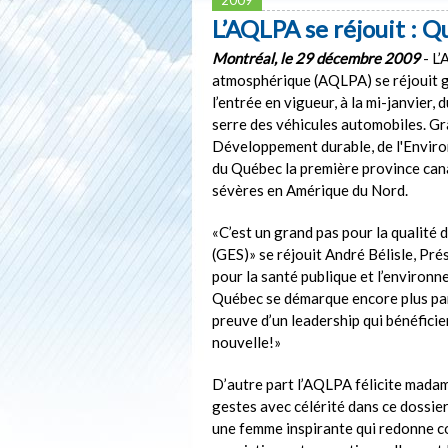
L’AQLPA se réjouit : 
Montréal, le 29 décembre 2009
- L’
atmosphérique (AQLPA) se réjouit 
l’entrée en vigueur, à la mi-janvier,
serre des véhicules automobiles. Grâ
Développement durable, de l'Enviro
du Québec la première province cana
sévères en Amérique du Nord.
«C’est un grand pas pour la qualité d
(GES)» se réjouit André Bélisle, Pré
pour la santé publique et l’environ
Québec se démarque encore plus parm
preuve d’un leadership qui bénéficie
nouvelle!»
D’autre part l’AQLPA félicite madam
gestes avec célérité dans ce dossi
une femme inspirante qui redonne c