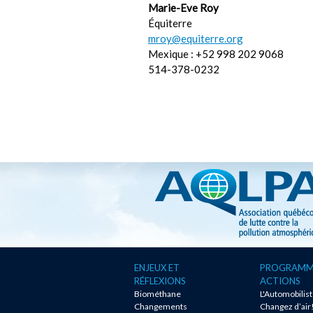
Marie-Eve Roy
Équiterre
mroy@equiterre.org
Mexique : +52 998 202 9068
514-378-0232
ENJEUX ET
PROGRAMM
RÉFLEXIONS
ACTIONS
Biométhane
L'Automobilis
Changements
Changez d’air