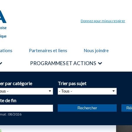
Aller au
contenu
principal
Donnez pour mieux respirer
cations
Partenaires et liens
Nous joindre
PROGRAMMES ET ACTIONS
ier par catégorie
Trier pas sujet
te de fin
te
mat : 08/2026
s