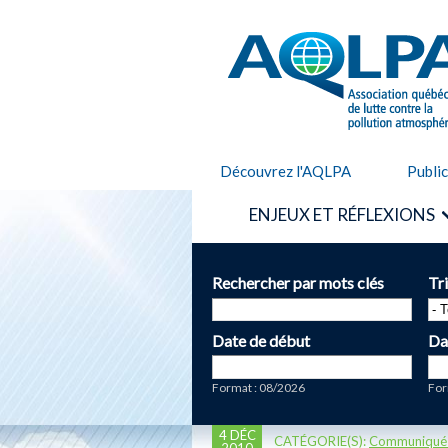
AQLPA
Découvrez l'AQLPA
Publi
ENJEUX ET RÉFLEXIONS
Rechercher par mots clés
Tr
Date de début
Da
Date
Da
Format : 08/2026
For
4 DÉC
CATÉGORIE(S):
Communiqué
2010