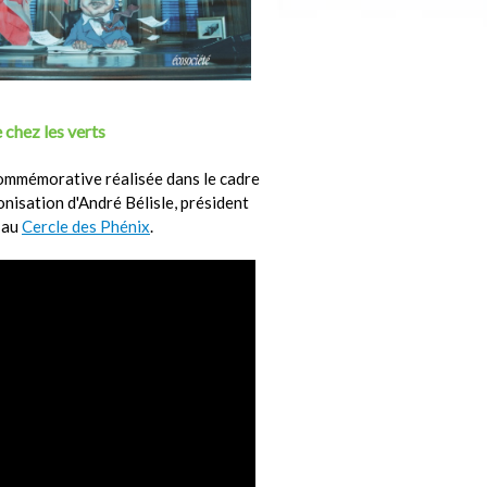
 chez les verts
ommémorative réalisée dans le cadre
ronisation d'André Bélisle, président
 au
Cercle des Phénix
.