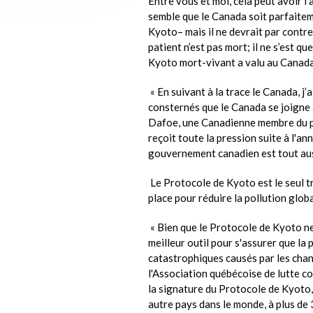
Entre vous et moi, cela peut avoir l’a
semble que le Canada soit parfaitem
Kyoto– mais il ne devrait par contr
patient n’est pas mort; il ne s’est q
Kyoto mort-vivant a valu au Canada 
« En suivant à la trace le Canada, j’
consternés que le Canada se joigne à
Dafoe, une Canadienne membre du 
reçoit toute la pression suite à l'ann
gouvernement canadien est tout aus
Le Protocole de Kyoto est le seul t
place pour réduire la pollution globa
« Bien que le Protocole de Kyoto ne s
meilleur outil pour s'assurer que la
catastrophiques causés par les chan
l'Association québécoise de lutte c
la signature du Protocole de Kyoto, 
autre pays dans le monde, à plus de 