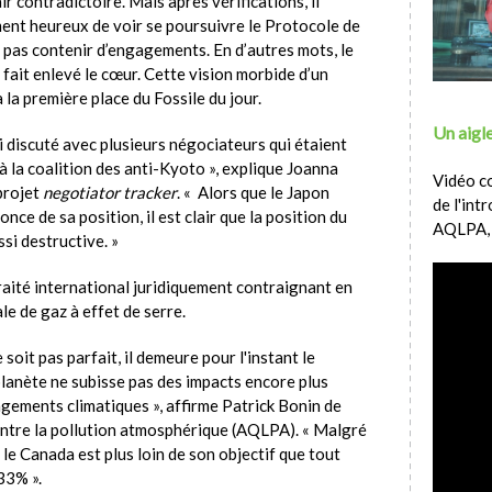
ir contradictoire. Mais après vérifications, il
ent heureux de voir se poursuivre le Protocole de
e pas contenir d’engagements. En d’autres mots, le
ue fait enlevé le cœur. Cette vision morbide d’un
la première place du Fossile du jour.
Un aigle
ai discuté avec plusieurs négociateurs qui étaient
 la coalition des anti-Kyoto », explique Joanna
Vidéo c
projet
negotiator tracker
. « Alors que le Japon
de l'int
once de sa position, il est clair que la position du
AQLPA,
si destructive. »
raité international juridiquement contraignant en
le de gaz à effet de serre.
oit pas parfait, il demeure pour l'instant le
 planète ne subisse pas des impacts encore plus
gements climatiques », affirme Patrick Bonin de
ontre la pollution atmosphérique (AQLPA). « Malgré
le Canada est plus loin de son objectif que tout
33% ».