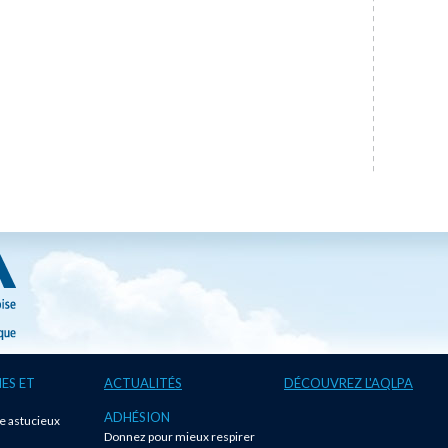
ES ET
ACTUALITÉS
DÉCOUVREZ L'AQLPA
ADHÉSION
te astucieux
Donnez pour mieux respirer
!