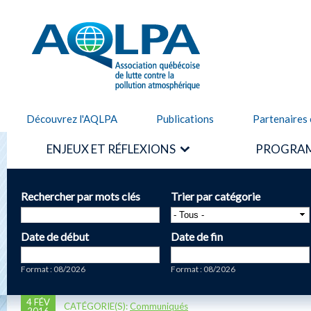
Alle
cont
AQLPA
prin
Découvrez l'AQLPA
Publications
Partenaires 
ENJEUX ET RÉFLEXIONS
PROGRAM
Rechercher par mots clés
Trier par catégorie
Date de début
Date de fin
Date
Date
Format : 08/2026
Format : 08/2026
4 FÉV
CATÉGORIE(S):
Communiqués
2016