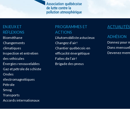
ENJEUX ET
PROGRAMMES ET
ACTUALITÉS
RÉFLEXIONS
ACTIONS
ADHÉSION
Biométhane
L'Automobiliste astucieux
Donnez pour m
Changements
Changez d’air!
Dons mensuel
climatiques
Chantier québécois en
Devenez mem
Inspection et entretien
efficacité énergétique
des véhicules
Faites de l’air!
Énergies renouvelables
Brigade des pneus
Gaz et pétrole de schiste
Ondes
électromagnétiques
Pétrole
Smog
Transports
Accords internationaux