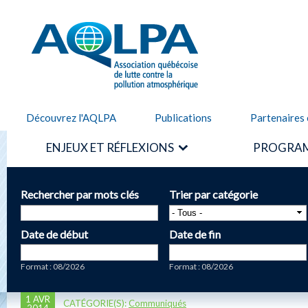
Alle
cont
AQLPA
prin
Découvrez l'AQLPA
Publications
Partenaires 
ENJEUX ET RÉFLEXIONS
PROGRAM
Rechercher par mots clés
Trier par catégorie
Date de début
Date de fin
Date
Date
Format : 08/2026
Format : 08/2026
1 AVR
CATÉGORIE(S):
Communiqués
2014