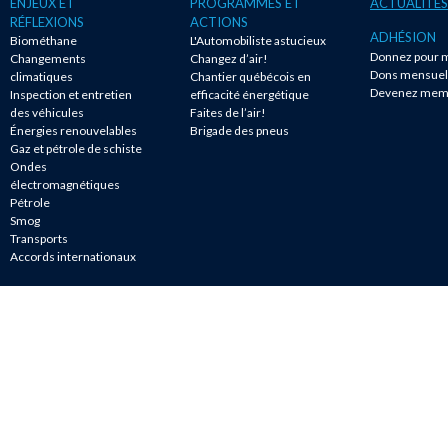
ENJEUX ET
PROGRAMMES ET
ACTUALITÉS
RÉFLEXIONS
ACTIONS
ADHÉSION
Biométhane
L'Automobiliste astucieux
Donnez pour m
Changements
Changez d’air!
Dons mensuel
climatiques
Chantier québécois en
Devenez mem
Inspection et entretien
efficacité énergétique
des véhicules
Faites de l’air!
Énergies renouvelables
Brigade des pneus
Gaz et pétrole de schiste
Ondes
électromagnétiques
Pétrole
Smog
Transports
Accords internationaux