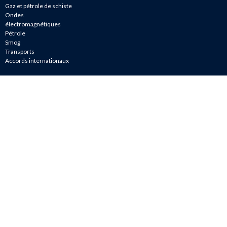
Gaz et pétrole de schiste
Ondes
électromagnétiques
Pétrole
Smog
Transports
Accords internationaux