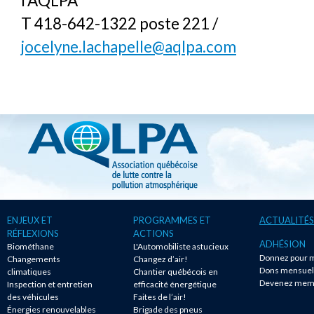
l’AQLPA
T 418-642-1322 poste 221 /
jocelyne.lachapelle@aqlpa.com
ENJEUX ET
PROGRAMMES ET
ACTUALITÉS
RÉFLEXIONS
ACTIONS
ADHÉSION
Biométhane
L'Automobiliste astucieux
Donnez pour m
Changements
Changez d’air!
Dons mensuel
climatiques
Chantier québécois en
Devenez mem
Inspection et entretien
efficacité énergétique
des véhicules
Faites de l’air!
Énergies renouvelables
Brigade des pneus