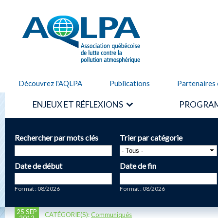
Alle
cont
AQLPA
prin
Découvrez l'AQLPA
Publications
Partenaires 
ENJEUX ET RÉFLEXIONS
PROGRAM
Rechercher par mots clés
Trier par catégorie
Date de début
Date de fin
Date
Date
Format : 08/2026
Format : 08/2026
25 SEP
CATÉGORIE(S):
Communiqués
2012