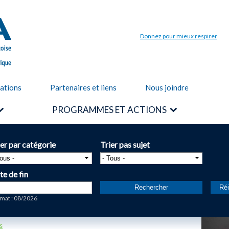
Aller au
contenu
principal
Donnez pour mieux respirer
cations
Partenaires et liens
Nous joindre
PROGRAMMES ET ACTIONS
ier par catégorie
Trier pas sujet
te de fin
te
mat : 08/2026
s