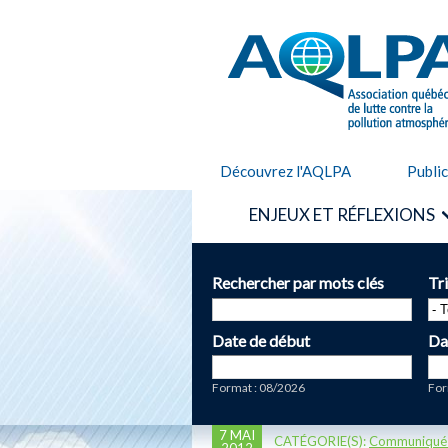
AQLPA
Découvrez l'AQLPA
Publi
ENJEUX ET RÉFLEXIONS
Rechercher par mots clés
Tr
Date de début
Da
Date
Da
Format : 08/2026
For
7 MAI
CATÉGORIE(S):
Communiqué
2012