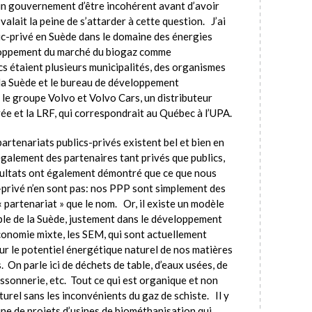
un gouvernement d’être incohérent avant d’avoir
a valait la peine de s’attarder à cette question. J’ai
lic-privé en Suède dans le domaine des énergies
eloppement du marché du biogaz comme
cs étaient plusieurs municipalités, des organismes
e la Suède et le bureau de développement
 le groupe Volvo et Volvo Cars, un distributeur
ée et la LRF, qui correspondrait au Québec à l’UPA.
artenariats publics-privés existent bel et bien en
également des partenaires tant privés que publics,
sultats ont également démontré que ce que nous
c-privé n’en sont pas: nos PPP sont simplement des
 partenariat » que le nom. Or, il existe un modèle
mple de la Suède, justement dans le développement
conomie mixte, les SEM, qui sont actuellement
ur le potentiel énergétique naturel de nos matières
. On parle ici de déchets de table, d’eaux usées, de
issonnerie, etc. Tout ce qui est organique et non
turel sans les inconvénients du gaz de schiste. Il y
ne de projets d’usines de biométhanisation qui