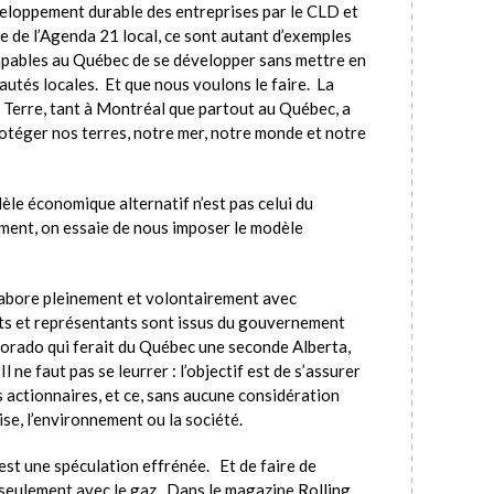
veloppement durable des entreprises par le CLD et
e de l’Agenda 21 local, ce sont autant d’exemples
pables au Québec de se développer sans mettre en
autés locales. Et que nous voulons le faire. La
 Terre, tant à Montréal que partout au Québec, a
otéger nos terres, notre mer, notre monde et notre
le économique alternatif n’est pas celui du
ent, on essaie de nous imposer le modèle
abore pleinement et volontairement avec
ents et représentants sont issus du gouvernement
ldorado qui ferait du Québec une seconde Alberta,
 ne faut pas se leurrer : l’objectif est de s’assurer
 actionnaires, et ce, sans aucune considération
se, l’environnement ou la société.
est une spéculation effrénée. Et de faire de
 seulement avec le gaz. Dans le magazine Rolling