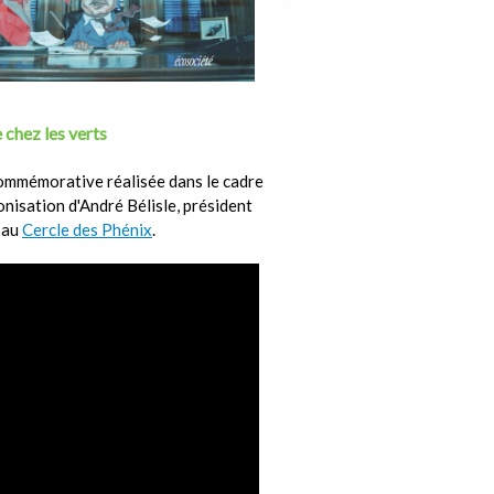
 chez les verts
ommémorative réalisée dans le cadre
ronisation d'André Bélisle, président
 au
Cercle des Phénix
.