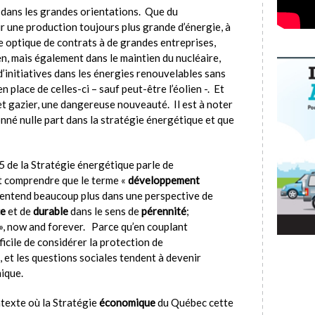
 dans les grandes orientations. Que du
une production toujours plus grande d’énergie, à
e optique de contrats à de grandes entreprises,
ien, mais également dans le maintien du nucléaire,
’initiatives dans les énergies renouvelables sans
n place de celles-ci – sauf peut-être l’éolien -. Et
et gazier, une dangereuse nouveauté. Il est à noter
ionné nulle part dans la stratégie énergétique et que
 5 de la Stratégie énergétique parle de
t comprendre que le terme «
développement
entend beaucoup plus dans une perspective de
ce
et de
durable
dans le sens de
pérennité
;
 », now and forever. Parce qu’en couplant
fficile de considérer la protection de
 et les questions sociales tendent à devenir
ique.
ontexte où la Stratégie
économique
du Québec cette