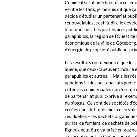
Comme il serait méchant d’accuser 
vérifié les faits, je me suis dit que ç
décidé d’étudier un partenariat pub
renouvelables, c’est-à-dire le dév
biocarburant. Les partenaires publi
parapublics, la région de l’Ouest d
économique de la ville de Göteborg,
d’énergie de propriété publique-priv
Les résultats ont démontré que les p
Suède, que ceux-ci peuvent inclure 
parapublics et autres… Mais les ré
appelons ici des partenariats publi
ententes commerciales qui n’ont de «
de partenariat public-privé à l’exe
du biogaz. Ce sont des sociétés d’é
créées dans le but de mettre en vale
résiduelles – les déchets organiques
purins, de fumiers, de déchets de po
ligneux peut être valorisé en gaz na
a présentement au Québec une dizai