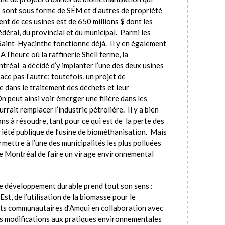
 sont sous forme de SÉM et d’autres de propriété
nt de ces usines est de 650 millions $ dont les
déral, du provincial et du municipal. Parmi les
 Saint-Hyacinthe fonctionne déjà. Il y en également
l’heure où la raffinerie Shell ferme, la
éal a décidé d’y implanter l’une des deux usines
ce pas l’autre; toutefois, un projet de
 dans le traitement des déchets et leur
 peut ainsi voir émerger une filière dans les
rait remplacer l’industrie pétrolière. Il y a bien
ns à résoudre, tant pour ce qui est de la perte des
riété publique de l’usine de biométhanisation. Mais
ermettre à l’une des municipalités les plus polluées
e Montréal de faire un virage environnemental
 de développement durable prend tout son sens :
st, de l’utilisation de la biomasse pour le
ents communautaires d’Amqui en collaboration avec
es modifications aux pratiques environnementales