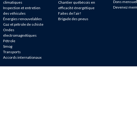
Dons mensuel
climatiques
Chantier québécois en
Devenez mem
Inspection et entretien
efficacité énergétique
des véhicules
Faites de l’air!
Énergies renouvelables
Brigade des pneus
Gaz et pétrole de schiste
Ondes
électromagnétiques
Pétrole
Smog
Transports
Accords internationaux