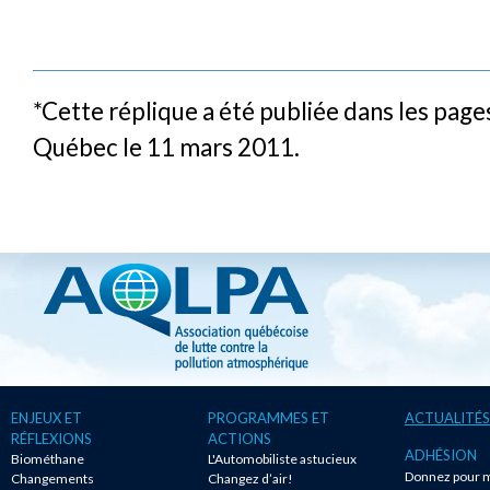
*Cette réplique a été publiée dans les page
Québec le 11 mars 2011.
ENJEUX ET
PROGRAMMES ET
ACTUALITÉS
RÉFLEXIONS
ACTIONS
ADHÉSION
Biométhane
L'Automobiliste astucieux
Donnez pour m
Changements
Changez d’air!