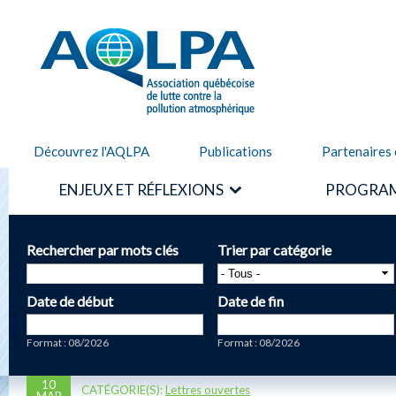
Alle
cont
AQLPA
prin
Découvrez l'AQLPA
Publications
Partenaires 
ENJEUX ET RÉFLEXIONS
PROGRAM
Rechercher par mots clés
Trier par catégorie
Date de début
Date de fin
Date
Date
Format : 08/2026
Format : 08/2026
10
CATÉGORIE(S):
Lettres ouvertes
MAR