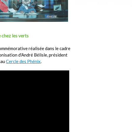
 chez les verts
ommémorative réalisée dans le cadre
ronisation d'André Bélisle, président
 au
Cercle des Phénix
.