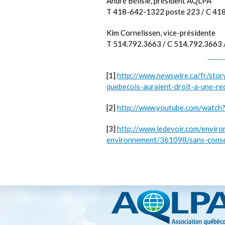
André Bélisle, président AQLPA
T 418-642-1322 poste 223 / C 41
Kim Cornelissen, vice-présidente
T 514.792.3663 / C 514.792.3663 
[1]
http://www.newswire.ca/fr/sto
quebecois-auraient-droit-a-une-r
[2]
http://www.youtube.com/watc
[3]
http://www.ledevoir.com/enviro
environnement/361098/sans-consen