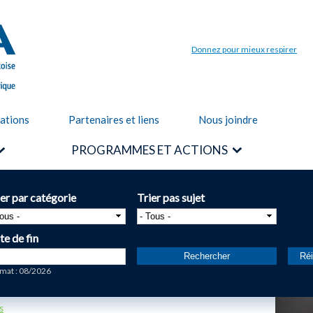
Aller au
contenu
principal
Donnez pour mieux respirer
cations
Partenaires et liens
Nous joindre
PROGRAMMES ET ACTIONS
ier par catégorie
Trier pas sujet
te de fin
te
mat : 08/2026
s