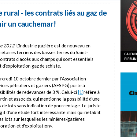
ural - les contrats liés au gaz de
nir un cauchemar!
re 2012.
L’industrie gazière est de nouveau en
étaires terriens des basses terres du Saint-
contrats d’accès aux champs qui sont essentiels
t d’exploitation gaz de schiste.
credi 10 octobre dernier par l’Association
ices pétroliers et gaziers (AFSPG) porte à
ibilités de redevances de 3 %. Celui-ci
[1]
réfère à
tin et associés, qui mentionne la possibilité d’une
 de lots sans indication de pourcentage. Le juriste
it d'une étude fort intéressante, mais qui n'établit
es lots sur lesquelles les minières/gazières
oration et d'exploitation».