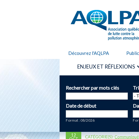
AQLPA
Découvrez l'AQLPA
Publi
ENJEUX ET RÉFLEXIONS
Rechercher par mots clés
Tr
Date de début
Da
Date
Da
Format : 08/2026
For
12
CATÉGORIE(S):
Communiqué
OCT