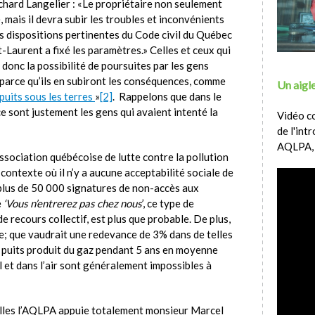
ichard Langelier : «Le propriétaire non seulement
é, mais il devra subir les troubles et inconvénients
es dispositions pertinentes du Code civil du Québec
t-Laurent a fixé les paramètres.» Celles et ceux qui
 donc la possibilité de poursuites par les gens
 parce qu’ils en subiront les conséquences, comme
Un aigle
puits sous les terres
»
[2]
. Rappelons que dans le
ce sont justement les gens qui avaient intenté la
Vidéo c
de l'int
AQLPA,
Association québécoise de lutte contre la pollution
ontexte où il n’y a aucune acceptabilité sociale de
plus de 50 000 signatures de non-accès aux
e
‘Vous n’entrerez pas chez nous
’, ce type de
e recours collectif, est plus que probable. De plus,
e; que vaudrait une redevance de 3% dans de telles
 puits produit du gaz pendant 5 ans en moyenne
ol et dans l’air sont généralement impossibles à
elles l’AQLPA appuie totalement monsieur Marcel