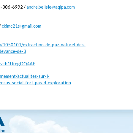
8-386-6992 /
andre.belisle@aqlpa.com
/
ckimc21@gmail.com
ry/1050101/extraction-de-gaz-naturel-des-
edevance-de-3
h?v=h1UtegDQ4AE
nnement/actualites-sur-l-
sus-social-fort-pas-d-exploration