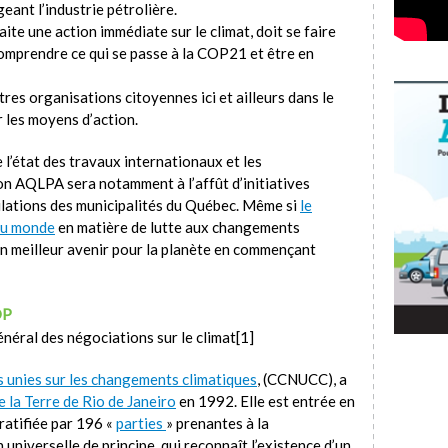
eant l’industrie pétrolière.
ite une action immédiate sur le climat, doit se faire
 comprendre ce qui se passe à la COP21 et être en
tres organisations citoyennes ici et ailleurs dans le
 les moyens d’action.
l’état des travaux internationaux et les
n AQLPA sera notamment à l’affût d’initiatives
ulations des municipalités du Québec. Même si
le
 au monde
en matière de lutte aux changements
r un meilleur avenir pour la planète en commençant
OP
énéral des négociations sur le climat[1]
 unies sur les changements climatiques
, (CCNUCC), a
 la Terre de Rio de Janeiro
en 1992. Elle est entrée en
ratifiée par 196 «
parties
» prenantes à la
universelle de principe, qui reconnaît l’existence d’un