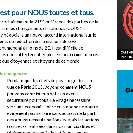
’est pour NOUS toutes et tous.
e
 prochainement la 21
Conférence des parties de la
s sur les changements climatiques (COP21).
n y négociera un nouvel accord international sur le
ents de réduction des émissions de GES
t mondial à moins de 2C. Il est difficile de
ns nous affecteront et plus encore comment nous
t que citoyennes et citoyens de ce monde.
du changement
Pendant que les chefs de pays négocient en
vue de Paris 2015, voyons comment
NOUS
pouvons contribuer à bâtir un avenir
sécuritaire pour tous. Le virage nécessaire
vers une économie sobre en carbone ne pourra
évidement pas se faire sans actions de la part
des gouvernements nationaux, mais les actions
concrètes réalisées dans nos municipalités et
régions sont essentielles et favorisent un