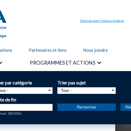
Aller au
contenu
principal
Donnez pour mieux respirer
cations
Partenaires et liens
Nous joindre
PROGRAMMES ET ACTIONS
ier par catégorie
Trier pas sujet
te de fin
te
mat : 08/2026