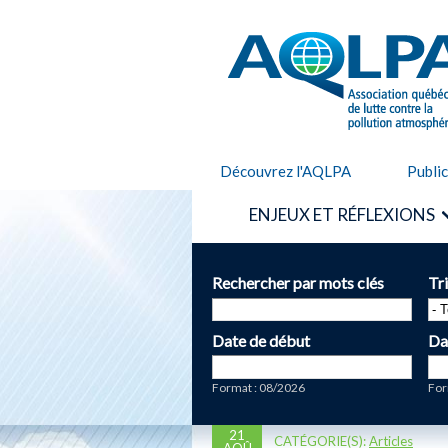
AQLPA
Découvrez l'AQLPA
Publi
ENJEUX ET RÉFLEXIONS
Rechercher par mots clés
Tr
Date de début
Da
Date
Da
Format : 08/2026
For
21
CATÉGORIE(S):
Articles
AOÛ