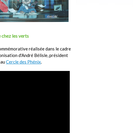
 chez les verts
ommémorative réalisée dans le cadre
ronisation d'André Bélisle, président
 au
Cercle des Phénix
.