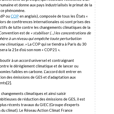
umaine et donne aux pays industrialisés le primat de la
e ce phénomène.
 CdP ou
COP
en anglais), composée de tous les États «
 lors de conférences internationales où sont prises des
ctifs de lutte contre les changements climatiques de la
a Convention est de
« stabiliser (…) les concentrations de
sphère à un niveau qui empêche toute perturbation
me climatique. »
La COP qui se tiendra à Paris du 30
era la 21e d’où son nom « COP21 ».
aboutir à un accord universel et contraignant
ontre le dérèglement climatique et de lancer ou
nomies faibles en carbone. L’accord doit entrer en
tion des émissions de GES et d’adaptation aux
nts[2].
 changements climatiques et ainsi saisir
ambitieuses de réduction des émissions de GES, il est
s plus récents travaux du GIEC (Groupe d’experts
 du climat). Le Réseau Action Climat France