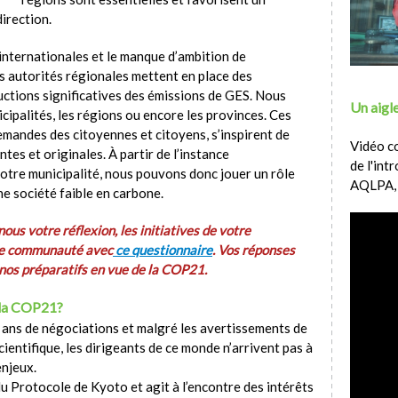
irection.
internationales et le manque d’ambition de
es autorités régionales mettent en place des
ctions significatives des émissions de GES. Nous
Un aigle
nicipalités, les régions ou encore les provinces. Ces
emandes des citoyennes et citoyens, s’inspirent de
Vidéo c
ntes et originales. À partir de l’instance
de l'int
notre municipalité, nous pouvons donc jouer un rôle
AQLPA,
e société faible en carbone.
ous votre réflexion, les initiatives de votre
tre communauté avec
ce questionnaire
. Vos réponses
 nos préparatifs en vue de la COP21.
 la COP21?
ans de négociations et malgré les avertissements de
cientifique, les dirigeants de ce monde n’arrivent pas à
enjeux.
du Protocole de Kyoto et agit à l’encontre des intérêts