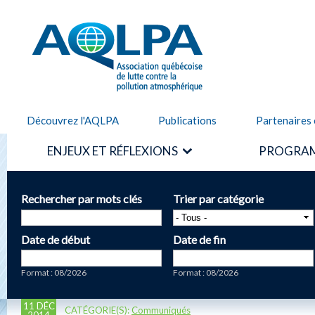
Alle
cont
AQLPA
prin
Découvrez l'AQLPA
Publications
Partenaires 
ENJEUX ET RÉFLEXIONS
PROGRAM
Rechercher par mots clés
Trier par catégorie
Date de début
Date de fin
Date
Date
Format : 08/2026
Format : 08/2026
11 DÉC
CATÉGORIE(S):
Communiqués
2014