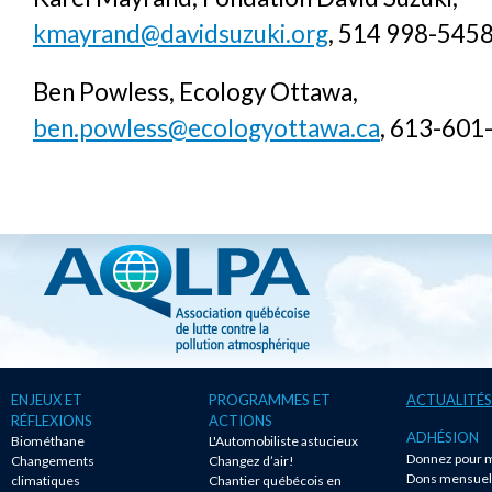
kmayrand@davidsuzuki.org
, 514 998-545
Ben Powless, Ecology Ottawa,
ben.powless@ecologyottawa.ca
, 613-601
ENJEUX ET
PROGRAMMES ET
ACTUALITÉS
RÉFLEXIONS
ACTIONS
ADHÉSION
Biométhane
L'Automobiliste astucieux
Donnez pour m
Changements
Changez d’air!
Dons mensuel
climatiques
Chantier québécois en