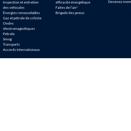
Devenez mem
Inspection et entretien
efficacité énergétique
des véhicules
Faites de l’air!
Énergies renouvelables
Brigade des pneus
Gaz et pétrole de schiste
Ondes
électromagnétiques
Pétrole
Smog
Transports
Accords internationaux