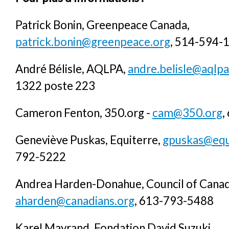
Patrick Bonin, Greenpeace Canada,
patrick.bonin@greenpeace.org
, 514-594-
André Bélisle, AQLPA,
andre.belisle@aqlp
1322 poste 223
Cameron Fenton, 350.org -
cam@350.org
,
Geneviève Puskas, Equiterre,
gpuskas@equ
792-5222
Andrea Harden-Donahue, Council of Canad
aharden@canadians.org
, 613-793-5488
Karel Mayrand, Fondation David Suzuki,