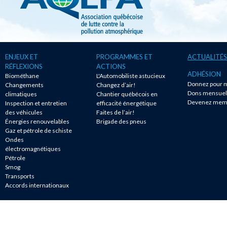
ENJEUX ET
PROGRAMMES ET
ACTUALITÉS
RÉFLEXIONS
ACTIONS
ADHÉSION
Biométhane
L'Automobiliste astucieux
Donnez pour m
Changements
Changez d’air!
Dons mensuel
climatiques
Chantier québécois en
Devenez mem
Inspection et entretien
efficacité énergétique
des véhicules
Faites de l’air!
Énergies renouvelables
Brigade des pneus
Gaz et pétrole de schiste
Ondes
électromagnétiques
Pétrole
Smog
Transports
Accords internationaux