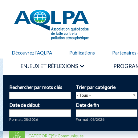
Alle
cont
AQLPA
prin
Découvrez l'AQLPA
Publications
Partenaires 
ENJEUX ET RÉFLEXIONS
PROGRAM
Rechercher par mots clés
Trier par catégorie
Date de début
Date de fin
Date
Date
Format : 08/2026
Format : 08/2026
15
CATÉGORIE(S):
Communiqués
MAR