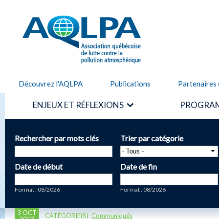
Alle
cont
AQLPA
prin
Découvrez l'AQLPA
Publications
Partenaires 
ENJEUX ET RÉFLEXIONS
PROGRAM
Rechercher par mots clés
Trier par catégorie
Date de début
Date de fin
Date
Date
Format : 08/2026
Format : 08/2026
3 OCT
CATÉGORIE(S):
Communiqués
2013