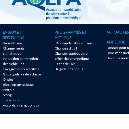
ENJEUX ET
PROGRAMMES ET
ACTUALITÉS
RÉFLEXIONS
ACTIONS
ADHÉSION
Biométhane
L'Automobiliste astucieux
Donnez pour m
Changements
Changez d’air!
Dons mensuel
climatiques
Chantier québécois en
Devenez mem
Inspection et entretien
efficacité énergétique
des véhicules
Faites de l’air!
Énergies renouvelables
Brigade des pneus
Gaz et pétrole de schiste
Ondes
électromagnétiques
Pétrole
Smog
Transports
Accords internationaux