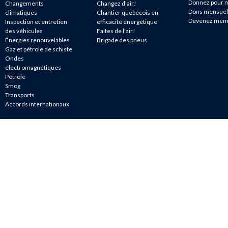
Donnez pour m
Changements
Changez d’air!
Dons mensuel
climatiques
Chantier québécois en
Devenez mem
Inspection et entretien
efficacité énergétique
des véhicules
Faites de l’air!
Énergies renouvelables
Brigade des pneus
Gaz et pétrole de schiste
Ondes
électromagnétiques
Pétrole
Smog
Transports
Accords internationaux