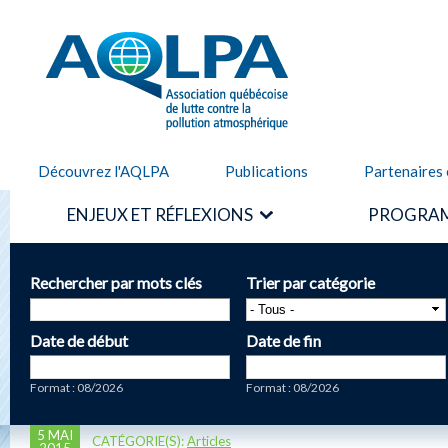
Alle
cont
AQLPA
prin
Découvrez l'AQLPA
Publications
Partenaires 
ENJEUX ET RÉFLEXIONS
PROGRAM
Rechercher par mots clés
Trier par catégorie
Date de début
Date de fin
Date
Date
Format : 08/2026
Format : 08/2026
5 MAI
CATÉGORIE(S):
Articles
2015