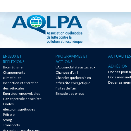
ENJEUX ET
PROGRAMMES ET
ACTUALITÉS
RÉFLEXIONS
ACTIONS
ADHÉSION
Biométhane
L'Automobiliste astucieux
Donnez pour m
Changements
Changez d’air!
Dons mensuel
climatiques
Chantier québécois en
Devenez mem
Inspection et entretien
efficacité énergétique
des véhicules
Faites de l’air!
Énergies renouvelables
Brigade des pneus
Gaz et pétrole de schiste
Ondes
électromagnétiques
Pétrole
Smog
Transports
Accords internationaux