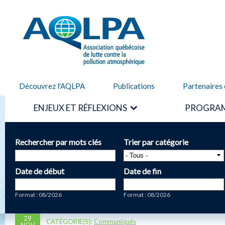
Alle
cont
AQLPA
prin
Découvrez l'AQLPA
Publications
Partenaires 
ENJEUX ET RÉFLEXIONS
PROGRAM
Rechercher par mots clés
Trier par catégorie
Date de début
Date de fin
Date
Date
Format : 08/2026
Format : 08/2026
29
CATÉGORIE(S):
Communiqués
NOV