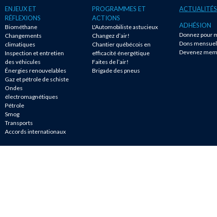
ENJEUX ET
PROGRAMMES ET
ACTUALITÉS
RÉFLEXIONS
ACTIONS
ADHÉSION
Biométhane
L'Automobiliste astucieux
Donnez pour m
Changements
Changez d’air!
Dons mensuel
climatiques
Chantier québécois en
Devenez mem
Inspection et entretien
efficacité énergétique
des véhicules
Faites de l’air!
Énergies renouvelables
Brigade des pneus
Gaz et pétrole de schiste
Ondes
électromagnétiques
Pétrole
Smog
Transports
Accords internationaux