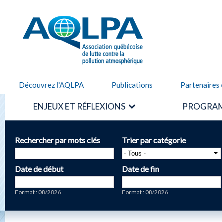
Alle
cont
AQLPA
prin
Découvrez l'AQLPA
Publications
Partenaires 
ENJEUX ET RÉFLEXIONS
PROGRAM
Rechercher par mots clés
Trier par catégorie
Date de début
Date de fin
Date
Date
Format : 08/2026
Format : 08/2026