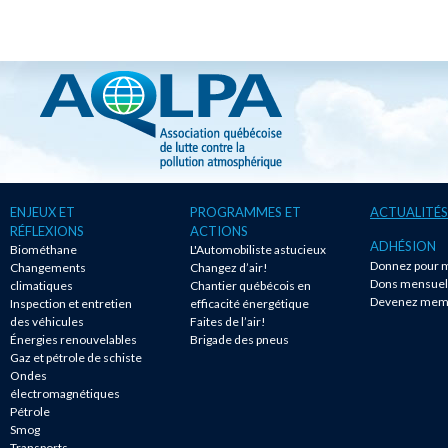
ENJEUX ET
PROGRAMMES ET
ACTUALITÉS
RÉFLEXIONS
ACTIONS
ADHÉSION
Biométhane
L'Automobiliste astucieux
Donnez pour m
Changements
Changez d’air!
Dons mensuel
climatiques
Chantier québécois en
Devenez mem
Inspection et entretien
efficacité énergétique
des véhicules
Faites de l’air!
Énergies renouvelables
Brigade des pneus
Gaz et pétrole de schiste
Ondes
électromagnétiques
Pétrole
Smog
Transports