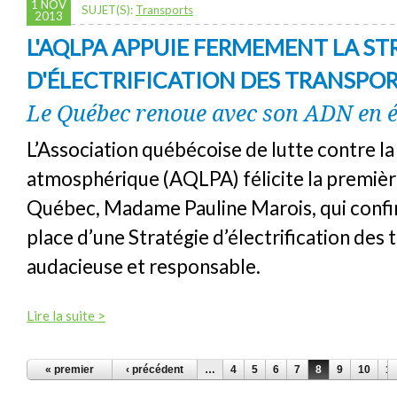
1 NOV
SUJET(S):
Transports
2013
L'AQLPA APPUIE FERMEMENT LA ST
D'ÉLECTRIFICATION DES TRANSPO
Le Québec renoue avec son ADN en é
L’Association québécoise de lutte contre la
atmosphérique (AQLPA) félicite la premièr
Québec, Madame Pauline Marois, qui confi
place d’une Stratégie d’électrification des 
audacieuse et responsable.
Lire la suite >
PAGES
« premier
‹ précédent
…
4
5
6
7
8
9
10
11