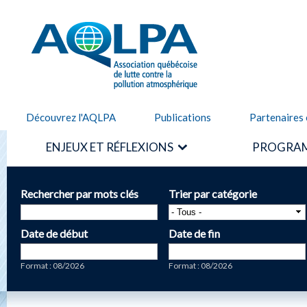
Alle
cont
AQLPA
prin
Découvrez l'AQLPA
Publications
Partenaires 
ENJEUX ET RÉFLEXIONS
PROGRAM
Rechercher par mots clés
Trier par catégorie
Date de début
Date de fin
Date
Date
Format : 08/2026
Format : 08/2026