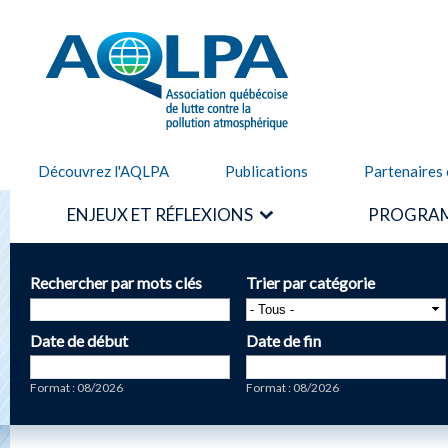
Alle
cont
AQLPA
prin
Découvrez l'AQLPA
Publications
Partenaires 
ENJEUX ET RÉFLEXIONS
PROGRAM
Rechercher par mots clés
Trier par catégorie
Date de début
Date de fin
Date
Date
Format : 08/2026
Format : 08/2026