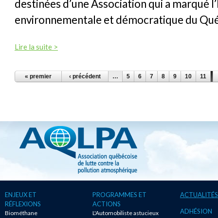
destinées d’une Association qui a marqué l’
environnementale et démocratique du Qu
Lire la suite >
PAGES
« premier
‹ précédent
…
5
6
7
8
9
10
11
1
ENJEUX ET
PROGRAMMES ET
ACTUALITÉS
RÉFLEXIONS
ACTIONS
ADHÉSION
Biométhane
L'Automobiliste astucieux