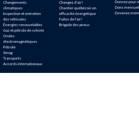
Donnez pour m
Changements
Changez d’air!
Dons mensuel
climatiques
Chantier québécois en
Devenez mem
Inspection et entretien
efficacité énergétique
des véhicules
Faites de l’air!
Énergies renouvelables
Brigade des pneus
Gaz et pétrole de schiste
Ondes
électromagnétiques
Pétrole
Smog
Transports
Accords internationaux