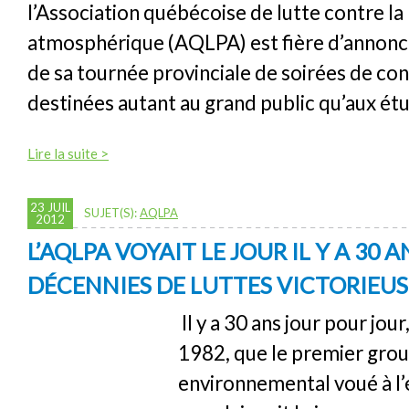
l’Association québécoise de lutte contre la
atmosphérique (AQLPA) est fière d’annonc
de sa tournée provinciale de soirées de co
destinées autant au grand public qu’aux étu
Lire la suite >
23 JUIL
SUJET(S):
AQLPA
2012
L’AQLPA VOYAIT LE JOUR IL Y A 30 AN
DÉCENNIES DE LUTTES VICTORIEUS
Il y a 30 ans jour pour jour,
1982, que le premier gro
environnemental voué à l