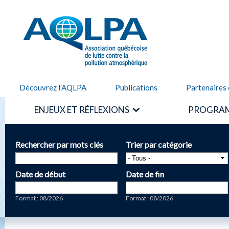
Alle
cont
AQLPA
prin
Découvrez l'AQLPA
Publications
Partenaires 
ENJEUX ET RÉFLEXIONS
PROGRAM
Rechercher par mots clés
Trier par catégorie
Date de début
Date de fin
Date
Date
Format : 08/2026
Format : 08/2026