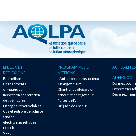
ENJEUX ET
PROGRAMMES ET
ACTUALITÉS
RÉFLEXIONS
ACTIONS
ADHÉSION
Biométhane
L'Automobiliste astucieux
Donnez pour m
Changements
Changez d’air!
Dons mensuel
climatiques
Chantier québécois en
Devenez mem
Inspection et entretien
efficacité énergétique
des véhicules
Faites de l’air!
Énergies renouvelables
Brigade des pneus
Gaz et pétrole de schiste
Ondes
électromagnétiques
Pétrole
Smog