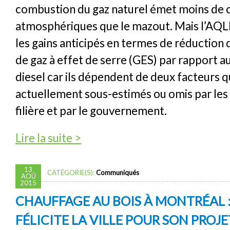
combustion du gaz naturel émet moins de
atmosphériques que le mazout. Mais l’AQ
les gains anticipés en termes de réduction
de gaz à effet de serre (GES) par rapport 
diesel car ils dépendent de deux facteurs q
actuellement sous-estimés ou omis par les 
filière et par le gouvernement.
de L’usine de liquéfaction STOLT à Bécancou
Lire la suite >
gains avancés en termes de GES
13
CATÉGORIE(S):
Communiqués
AOÛ
2015
CHAUFFAGE AU BOIS À MONTRÉAL :
FÉLICITE LA VILLE POUR SON PROJE