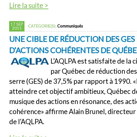
de Leçons du scandale Volkswagen
Lire la suite >
17 SEP
CATÉGORIE(S):
Communiqués
2015
UNE CIBLE DE RÉDUCTION DES GES
D’ACTIONS COHÉRENTES DE QUÉB
L’AQLPA est satisfaite de la 
par Québec de réduction des 
serre (GES) de 37,5% par rapport à 1990. 
atteindre cet objectif ambitieux, Québec d
musique des actions en résonance, des act
cohérence» affirme Alain Brunel, directeur
de l’AQLPA.
de Une cible de réduction des GES en attent