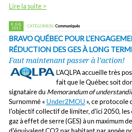
de Chauffage au bois à Montréal : l’AQLPA fé
Lire la suite >
projet de règlement
8 JUIL
CATÉGORIE(S):
Communiqués
2015
BRAVO QUÉBEC POUR L’ENGAGEME
RÉDUCTION DES GES À LONG TERM
Faut maintenant passer à l’action!
L’AQLPA accueille très pos
fait que le Québec soit do
signataire du
Memorandum of understandi
Surnommé «
Under2MOU
», ce protocole
l’objectif collectif de limiter, d’ici 2050, le
gaz à effet de serre (GES) à un maximum d
d’équivalent CO2 par habitant par année p