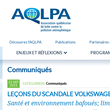
Alle
cont
AQLPA
prin
Découvrez l'AQLPA
Publications
Partenaires 
ENJEUX ET RÉFLEXIONS
PROGRAM
Communiqués
22 SEP
CATÉGORIE(S):
Communiqués
2015
LEÇONS DU SCANDALE VOLKSWAG
Santé et environnement bafoués; lim