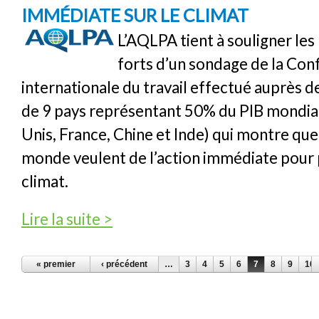
IMMÉDIATE SUR LE CLIMAT
L’AQLPA tient à souligner les 
forts d’un sondage de la Con
internationale du travail effectué auprès d
de 9 pays représentant 50% du PIB mondial
Unis, France, Chine et Inde) qui montre que
monde veulent de l’action immédiate pour 
climat.
de Les citoyens du monde veulent une action
Lire la suite >
PAGES
« premier
‹ précédent
…
3
4
5
6
7
8
9
10