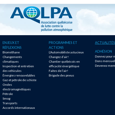
ENJEUX ET
PROGRAMMES ET
ACTUALITÉS
RÉFLEXIONS
ACTIONS
ADHÉSION
Biométhane
L'Automobiliste astucieux
Donnez pour m
Changements
Changez d’air!
Dons mensuel
climatiques
Chantier québécois en
Devenez mem
Inspection et entretien
efficacité énergétique
des véhicules
Faites de l’air!
Énergies renouvelables
Brigade des pneus
Gaz et pétrole de schiste
Ondes
électromagnétiques
Pétrole
Smog
Transports
Accords internationaux