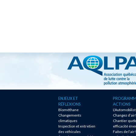
ENJEUX ET
PROGRAMM
RÉFLEXIONS
ACTIONS
Biométhane
L'Automobilis
Changements
Changez d’air
climatiques
Chantier québ
Inspection et entretien
efficacité éne
des véhicules
Faites de l’air!