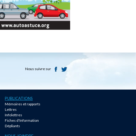
Nous suivre sur
PUBLICATIONS
Mémoires et rapports
Lettres
Infolettres
Fiches d'Information
Dépliants