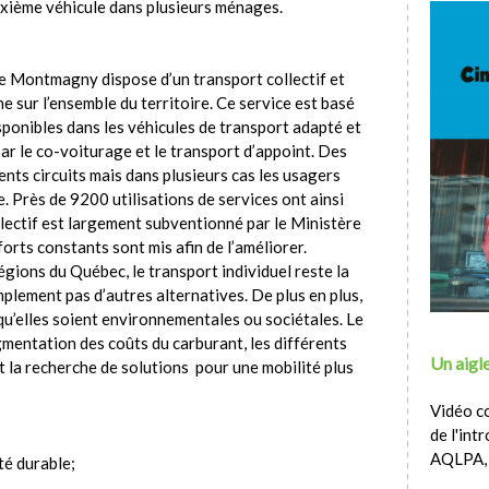
euxième véhicule dans plusieurs ménages.
e Montmagny dispose d’un transport collectif et
e sur l’ensemble du territoire. Ce service est basé
sponibles dans les véhicules de transport adapté et
ar le co-voiturage et le transport d’appoint. Des
ents circuits mais dans plusieurs cas les usagers
. Près de 9200 utilisations de services ont ainsi
llectif est largement subventionné par le Ministère
rts constants sont mis afin de l’améliorer.
ions du Québec, le transport individuel reste la
mplement pas d’autres alternatives. De plus en plus,
u’elles soient environnementales ou sociétales. Le
ugmentation des coûts du carburant, les différents
Un aigle
la recherche de solutions pour une mobilité plus
Vidéo c
de l'int
AQLPA,
té durable;