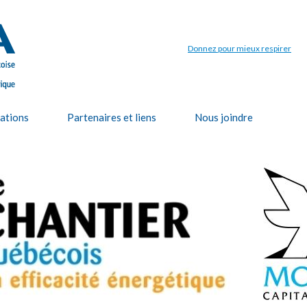
Aller au
contenu
principal
Donnez pour mieux respirer
cations
Partenaires et liens
Nous joindre