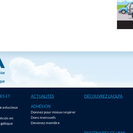
ES ET
ACTUALITÉS
DÉCOUVREZ L'AQLPA
ADHÉSION
te astucieux
Donnez pour mieux respirer
!
Dons mensuels
écois en
Devenez membre
rgétique