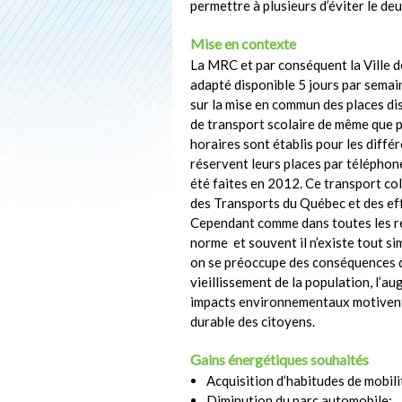
permettre à plusieurs d’éviter le d
Mise en contexte
La MRC et par conséquent la Ville d
adapté disponible 5 jours par semain
sur la mise en commun des places di
de transport scolaire de même que p
horaires sont établis pour les différ
réservent leurs places par téléphone
été faites en 2012. Ce transport co
des Transports du Québec et des effo
Cependant comme dans toutes les rég
norme et souvent il n’existe tout si
on se préoccupe des conséquences q
vieillissement de la population, l’a
impacts environnementaux motivent 
durable des citoyens.
Gains énergétiques souhaités
Acquisition d’habitudes de mobili
Diminution du parc automobile;