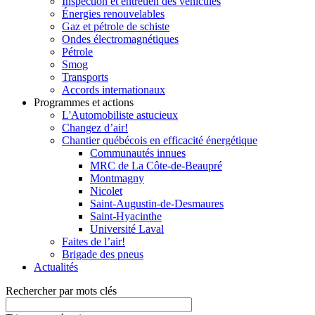
Inspection et entretien des véhicules
Énergies renouvelables
Gaz et pétrole de schiste
Ondes électromagnétiques
Pétrole
Smog
Transports
Accords internationaux
Programmes et actions
L'Automobiliste astucieux
Changez d’air!
Chantier québécois en efficacité énergétique
Communautés innues
MRC de La Côte-de-Beaupré
Montmagny
Nicolet
Saint-Augustin-de-Desmaures
Saint-Hyacinthe
Université Laval
Faites de l’air!
Brigade des pneus
Actualités
Rechercher par mots clés