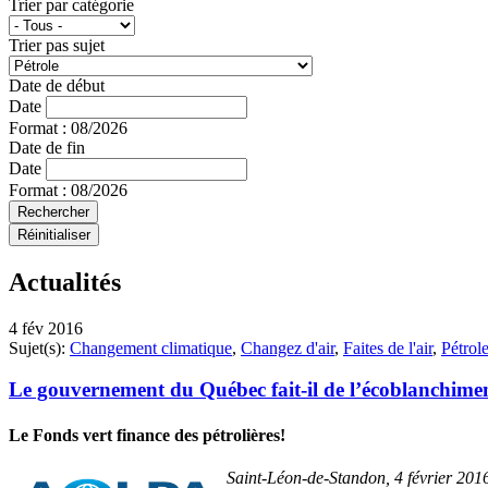
Trier par catégorie
Trier pas sujet
Date de début
Date
Format : 08/2026
Date de fin
Date
Format : 08/2026
Actualités
4 fév 2016
Sujet(s):
Changement climatique
,
Changez d'air
,
Faites de l'air
,
Pétrol
Le gouvernement du Québec fait-il de l’écoblanchime
Le Fonds vert finance des pétrolières!
Saint-Léon-de-Standon, 4 février 20