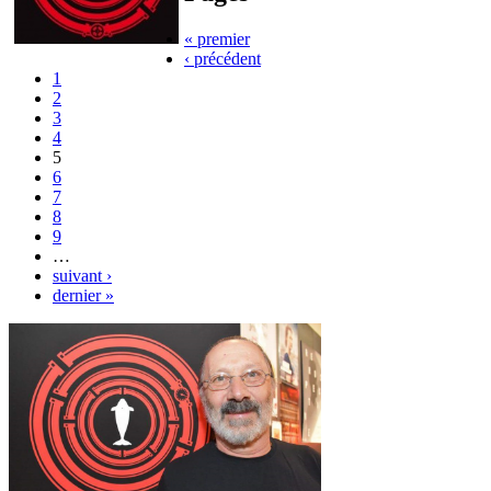
« premier
‹ précédent
1
2
3
4
5
6
7
8
9
…
suivant ›
dernier »