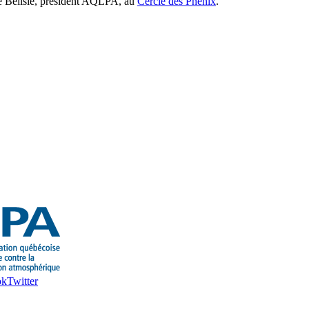
ré Bélisle, président AQLPA, au
Cercle des Phénix
.
ok
Twitter