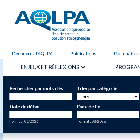
Alle
cont
AQLPA
prin
Découvrez l'AQLPA
Publications
Partenaires 
ENJEUX ET RÉFLEXIONS
PROGRAM
Rechercher par mots clés
Trier par catégorie
Date de début
Date de fin
Date
Date
Format : 08/2026
Format : 08/2026