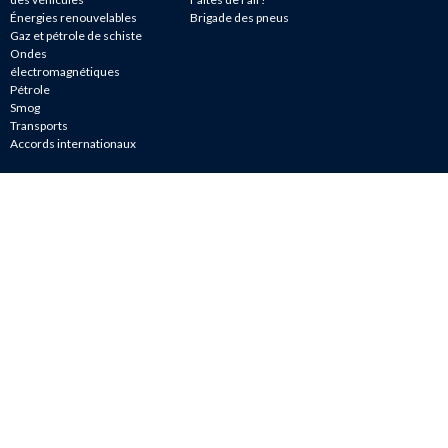
Énergies renouvelables
Brigade des pneus
Gaz et pétrole de schiste
Ondes
électromagnétiques
Pétrole
Smog
Transports
Accords internationaux