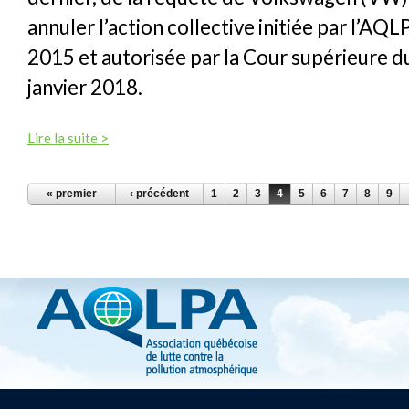
annuler l’action collective initiée par l’AQ
2015 et autorisée par la Cour supérieure 
janvier 2018.
Lire la suite >
PAGES
« premier
‹ précédent
1
2
3
4
5
6
7
8
9