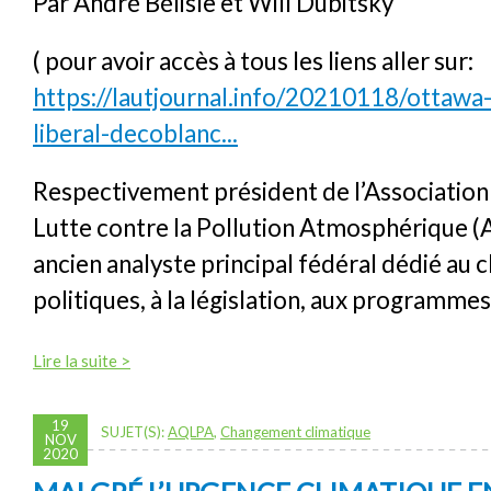
Par André Bélisle et Will Dubitsky
( pour avoir accès à tous les liens aller sur:
https://lautjournal.info/20210118/ottawa
liberal-decoblanc...
Respectivement président de l’Associatio
Lutte contre la Pollution Atmosphérique 
ancien analyste principal fédéral dédié au c
politiques, à la législation, aux programmes
Lire la suite >
19
SUJET(S):
AQLPA
,
Changement climatique
NOV
2020