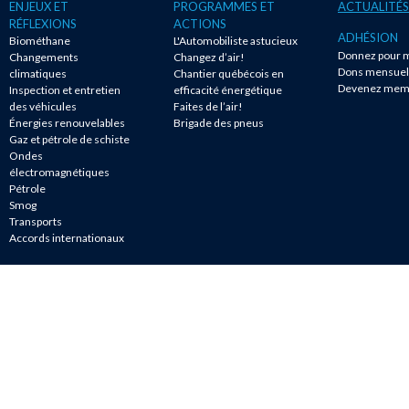
ENJEUX ET
PROGRAMMES ET
ACTUALITÉS
RÉFLEXIONS
ACTIONS
ADHÉSION
Biométhane
L'Automobiliste astucieux
Donnez pour m
Changements
Changez d’air!
Dons mensuel
climatiques
Chantier québécois en
Devenez mem
Inspection et entretien
efficacité énergétique
des véhicules
Faites de l’air!
Énergies renouvelables
Brigade des pneus
Gaz et pétrole de schiste
Ondes
électromagnétiques
Pétrole
Smog
Transports
Accords internationaux