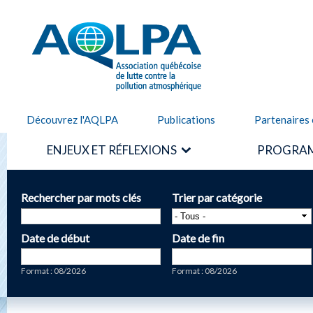
Alle
cont
AQLPA
prin
Découvrez l'AQLPA
Publications
Partenaires 
ENJEUX ET RÉFLEXIONS
PROGRAM
Rechercher par mots clés
Trier par catégorie
Date de début
Date de fin
Date
Date
Format : 08/2026
Format : 08/2026