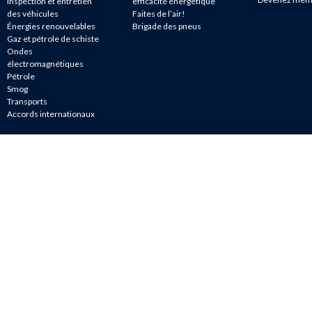
Inspection et entretien
efficacité énergétique
des véhicules
Faites de l’air!
Énergies renouvelables
Brigade des pneus
Gaz et pétrole de schiste
Ondes
électromagnétiques
Pétrole
Smog
Transports
Accords internationaux