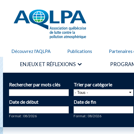
Alle
cont
AQLPA
prin
Découvrez l'AQLPA
Publications
Partenaires 
ENJEUX ET RÉFLEXIONS
PROGRAM
Rechercher par mots clés
Trier par catégorie
Date de début
Date de fin
Date
Date
Format : 08/2026
Format : 08/2026