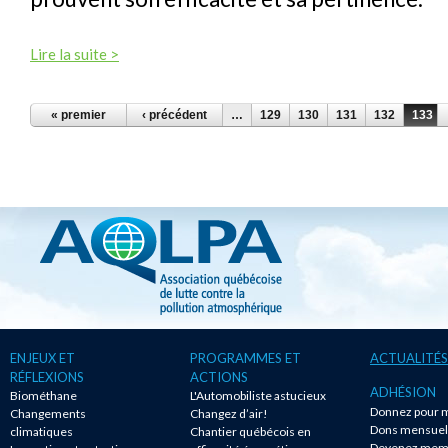
Lire la suite >
PAGES
« premier
‹ précédent
…
129
130
131
132
133
ENJEUX ET
PROGRAMMES ET
ACTUALITÉS
RÉFLEXIONS
ACTIONS
ADHÉSION
Biométhane
L'Automobiliste astucieux
Donnez pour m
Changements
Changez d’air!
Dons mensuel
climatiques
Chantier québécois en
Devenez mem