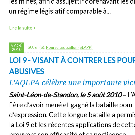
les mines, afin d’assujettir dorénavant les d
un régime législatif comparable à...
Lire la suite >
5 AOÛ
SUJET(S):
Poursuites bâillon (SLAPP)
2010
LOI 9 - VISANT À CONTRER LES POU
ABUSIVES
L’AQLPA célèbre une importante vic
Saint-Léon-de-Standon, le 5 août 2010
– L’
fière d’avoir mené et gagné la bataille pour 
d’expression. Cette longue bataille a permi
la Loi 9 et les récentes applications de cet
prouvent son efficacité et sa pertinence.